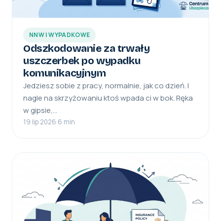
NNW I WYPADKOWE
Odszkodowanie za trwały
uszczerbek po wypadku
komunikacyjnym
Jedziesz sobie z pracy, normalnie, jak co dzień. I
nagle na skrzyżowaniu ktoś wpada ci w bok. Ręka
w gipsie,…
19 lip 2026
·
6 min