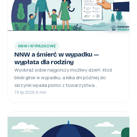
NNW I WYPADKOWE
NNW a śmierć w wypadku —
wypłata dla rodziny
Wyobraź sobie najgorszy możliwy dzień: ktoś
bliski ginie w wypadku, a kilka dni później do
skrzynki wpada pismo z towarzystwa…
19 lip 2026
·
6 min