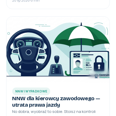
20 lip 2026
·
6 min
NNW I WYPADKOWE
NNW dla kierowcy zawodowego —
utrata prawa jazdy
No dobra, wyobraź to sobie. Stoisz na kontroli