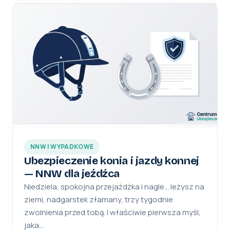
NNW I WYPADKOWE
Ubezpieczenie konia i jazdy konnej
— NNW dla jeźdźca
Niedziela, spokojna przejażdżka i nagle… leżysz na
ziemi, nadgarstek złamany, trzy tygodnie
zwolnienia przed tobą. I właściwie pierwsza myśl,
jaka…