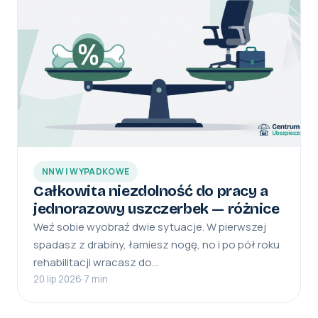
NNW I WYPADKOWE
Całkowita niezdolność do pracy a
jednorazowy uszczerbek — różnice
Weź sobie wyobraź dwie sytuacje. W pierwszej
spadasz z drabiny, łamiesz nogę, no i po pół roku
rehabilitacji wracasz do…
20 lip 2026
·
7 min