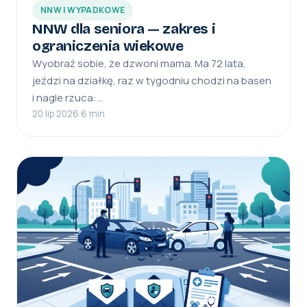
NNW I WYPADKOWE
NNW dla seniora — zakres i
ograniczenia wiekowe
Wyobraź sobie, że dzwoni mama. Ma 72 lata,
jeździ na działkę, raz w tygodniu chodzi na basen
i nagle rzuca:…
20 lip 2026
·
6 min