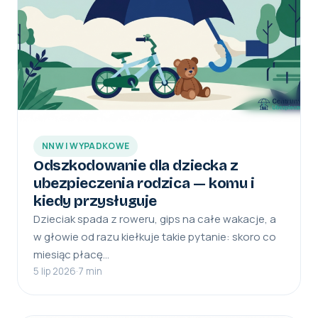
NNW I WYPADKOWE
Odszkodowanie dla dziecka z
ubezpieczenia rodzica — komu i
kiedy przysługuje
Dzieciak spada z roweru, gips na całe wakacje, a
w głowie od razu kiełkuje takie pytanie: skoro co
miesiąc płacę…
5 lip 2026
·
7 min