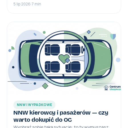
5 lip 2026
·
7 min
NNW I WYPADKOWE
NNW kierowcy i pasażerów — czy
warto dokupić do OC
Wyobraź sobie taką sytuację: to ty wymuszasz