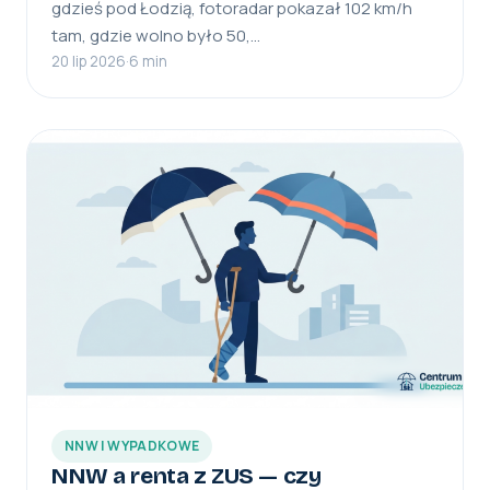
gdzieś pod Łodzią, fotoradar pokazał 102 km/h
tam, gdzie wolno było 50,…
20 lip 2026
·
6 min
NNW I WYPADKOWE
NNW a renta z ZUS — czy