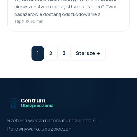
pierwszeństwo i robi się stłuczka. No i co? Twoi
pasażerowie dostaną odszkodowanie z…
1 lip 2026
·
5 min
Stronicowanie
1
2
3
Starsze →
wpisów
Centrum
Ubezpieczenia
Rzetelna wiedza na temat ubezpieczeń.
Porównywarka ubezpieczeń