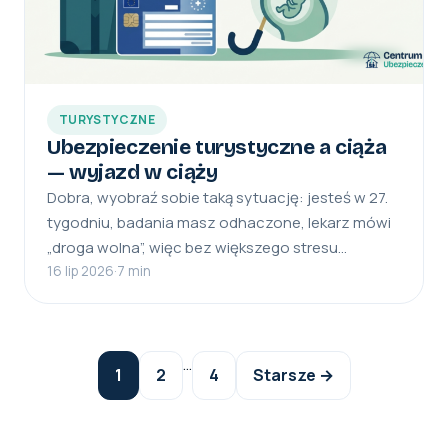
TURYSTYCZNE
Ubezpieczenie turystyczne a ciąża
— wyjazd w ciąży
Dobra, wyobraź sobie taką sytuację: jesteś w 27.
tygodniu, badania masz odhaczone, lekarz mówi
„droga wolna”, więc bez większego stresu…
16 lip 2026
·
7 min
Stronicowanie
…
1
2
4
Starsze →
wpisów