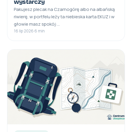
wystarczy
Pakujesz plecak na Czarnogórę albo na albańską
riwierę, w portfelu leży ta niebieska karta EKUZ i w
głowie masz spokój:…
16 lip 2026
·
6 min