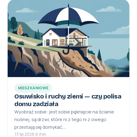
MIESZKANIOWE
Osuwisko i ruchy ziemi — czy polisa
domu zadziała
Wyobraź sobie: jest sobie pęknięcie na ścianie
nośnej, są drzwi, które ni z tego ni z owego
przestają się domykać,…
13 lip 2026
·
6 min