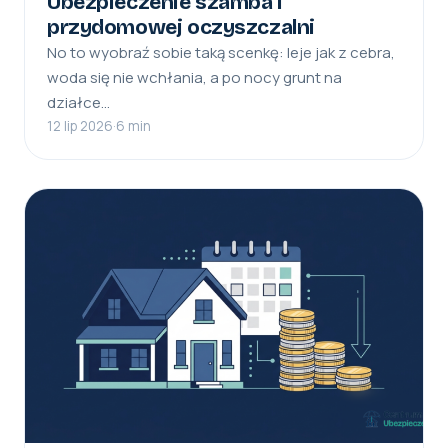
Ubezpieczenie szamba i
przydomowej oczyszczalni
No to wyobraź sobie taką scenkę: leje jak z cebra,
woda się nie wchłania, a po nocy grunt na
działce…
12 lip 2026
·
6 min