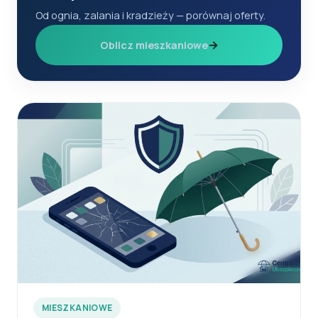
Od ognia, zalania i kradzieży — porównaj oferty.
→
Oblicz mieszkaniowe
MIESZKANIOWE