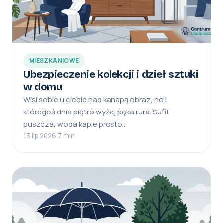
MIESZKANIOWE
Ubezpieczenie kolekcji i dzieł sztuki
w domu
Wisi sobie u ciebie nad kanapą obraz, no i
któregoś dnia piętro wyżej pęka rura. Sufit
puszcza, woda kapie prosto…
13 lip 2026
·
7 min