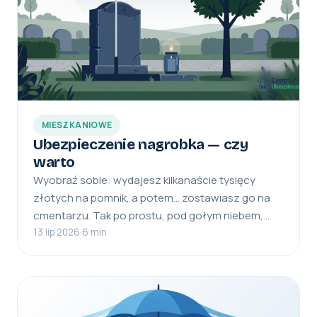
MIESZKANIOWE
Ubezpieczenie nagrobka — czy
warto
Wyobraź sobie: wydajesz kilkanaście tysięcy
złotych na pomnik, a potem… zostawiasz go na
cmentarzu. Tak po prostu, pod gołym niebem,…
13 lip 2026
·
6 min