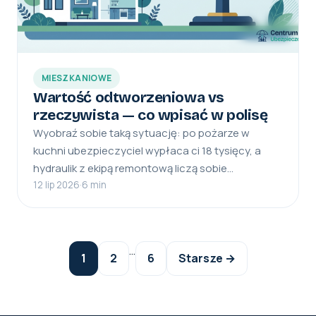
MIESZKANIOWE
Wartość odtworzeniowa vs
rzeczywista — co wpisać w polisę
Wyobraź sobie taką sytuację: po pożarze w
kuchni ubezpieczyciel wypłaca ci 18 tysięcy, a
hydraulik z ekipą remontową liczą sobie…
12 lip 2026
·
6 min
Stronicowanie
…
1
2
6
Starsze →
wpisów