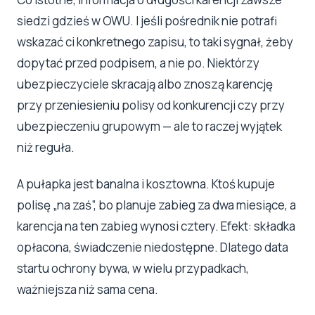
siedzi gdzieś w OWU. I jeśli pośrednik nie potrafi
wskazać ci konkretnego zapisu, to taki sygnał, żeby
dopytać przed podpisem, a nie po. Niektórzy
ubezpieczyciele skracają albo znoszą karencję
przy przeniesieniu polisy od konkurencji czy przy
ubezpieczeniu grupowym — ale to raczej wyjątek
niż reguła.
A pułapka jest banalna i kosztowna. Ktoś kupuje
polisę „na zaś”, bo planuje zabieg za dwa miesiące, a
karencja na ten zabieg wynosi cztery. Efekt: składka
opłacona, świadczenie niedostępne. Dlatego data
startu ochrony bywa, w wielu przypadkach,
ważniejsza niż sama cena.