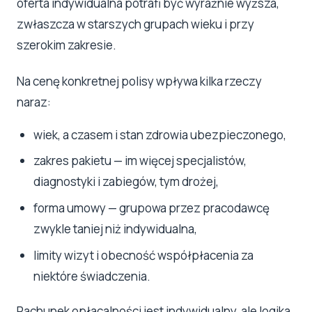
oferta indywidualna potrafi być wyraźnie wyższa,
zwłaszcza w starszych grupach wieku i przy
szerokim zakresie.
Na cenę konkretnej polisy wpływa kilka rzeczy
naraz:
wiek, a czasem i stan zdrowia ubezpieczonego,
zakres pakietu — im więcej specjalistów,
diagnostyki i zabiegów, tym drożej,
forma umowy — grupowa przez pracodawcę
zwykle taniej niż indywidualna,
limity wizyt i obecność współpłacenia za
niektóre świadczenia.
Rachunek opłacalności jest indywidualny, ale logika