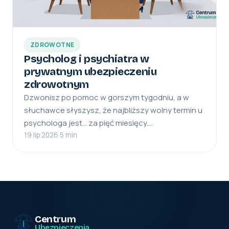
ZDROWOTNE
Psycholog i psychiatra w
prywatnym ubezpieczeniu
zdrowotnym
Dzwonisz po pomoc w gorszym tygodniu, a w
słuchawce słyszysz, że najbliższy wolny termin u
psychologa jest… za pięć miesięcy.…
19 lip 2026
·
5 min
Centrum
Ubezpieczenia