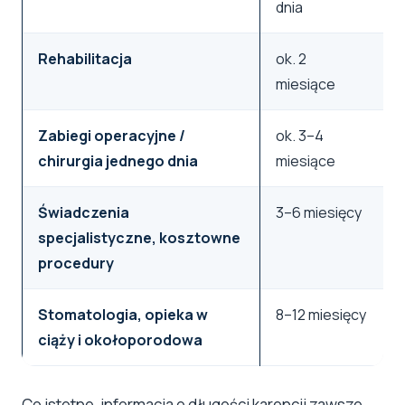
dnia
Rehabilitacja
ok. 2
miesiące
Zabiegi operacyjne /
ok. 3–4
chirurgia jednego dnia
miesiące
Świadczenia
3–6 miesięcy
specjalistyczne, kosztowne
procedury
Stomatologia, opieka w
8–12 miesięcy
ciąży i okołoporodowa
Co istotne, informacja o długości karencji zawsze