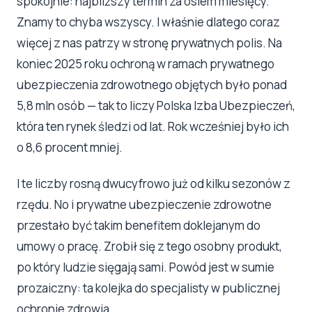
spokojnie: najbliższy termin za osiem miesięcy.
Znamy to chyba wszyscy. I właśnie dlatego coraz
więcej z nas patrzy w stronę prywatnych polis. Na
koniec 2025 roku ochroną w ramach prywatnego
ubezpieczenia zdrowotnego objętych było ponad
5,8 mln osób — tak to liczy Polska Izba Ubezpieczeń,
która ten rynek śledzi od lat. Rok wcześniej było ich
o 8,6 procent mniej.
I te liczby rosną dwucyfrowo już od kilku sezonów z
rzędu. No i prywatne ubezpieczenie zdrowotne
przestało być takim benefitem doklejanym do
umowy o pracę. Zrobił się z tego osobny produkt,
po który ludzie sięgają sami. Powód jest w sumie
prozaiczny: ta kolejka do specjalisty w publicznej
ochronie zdrowia.