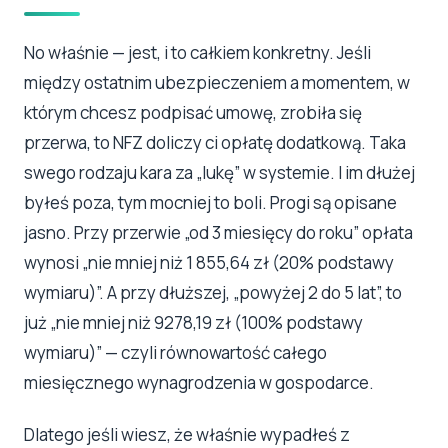
No właśnie — jest, i to całkiem konkretny. Jeśli
między ostatnim ubezpieczeniem a momentem, w
którym chcesz podpisać umowę, zrobiła się
przerwa, to NFZ doliczy ci opłatę dodatkową. Taka
swego rodzaju kara za „lukę” w systemie. I im dłużej
byłeś poza, tym mocniej to boli. Progi są opisane
jasno. Przy przerwie „od 3 miesięcy do roku” opłata
wynosi „nie mniej niż 1 855,64 zł (20% podstawy
wymiaru)”. A przy dłuższej, „powyżej 2 do 5 lat”, to
już „nie mniej niż 9278,19 zł (100% podstawy
wymiaru)” — czyli równowartość całego
miesięcznego wynagrodzenia w gospodarce.
Dlatego jeśli wiesz, że właśnie wypadłeś z