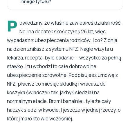
innego tytułu?
P
owiedzmy, że właśnie zawiesiłeś działalność.
No i na dodatek skończyłeś 26 lat, więc
wypadasz z ubezpieczenia rodziców. I co? Z dnia
na dzień znikasz z systemu NFZ. Nagle wizyta u
lekarza, recepta, byle badanie — wszystko za pełną
stawkę. I tu wchodzi to całe dobrowolne
ubezpieczenie zdrowotne. Podpisujesz umowę z
NFZ, płacisz co miesiąc składkę i wracasz do
koszyka świadczeń tak, jakbyś siedział na
normalnym etacie. Brzmi banalnie… tyle że cały
haczyk siedzi w kwocie. I jeszcze w jednej rzeczy, o
której mało kto wie wcześniej.