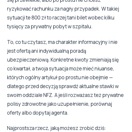
ryzykować rachunku za nagły przypadek. W takiej
sytuacji te 800 zł to raczej tani bilet wobec kilku
tysięcy za prywatny pobyt w szpitalu.
To, co tu czytasz, ma charakter informacyjny i nie
jest ofertą ani indywidualną poradą
ubezpieczeniową. Konkretne kwoty zmieniają się
co kwartał, a twoja sytuacja może mieć niuanse,
których ogólny artykuł po prostu nie obejmie —
dlatego przed decyzją sprawdź aktualne stawki w
swoim oddziale NFZ. A jeśli rozważasz też prywatne
polisy zdrowotne jako uzupełnienie, porównaj
oferty albo dopytaj agenta.
Najprostsza rzecz, jaką możesz zrobić dziś: