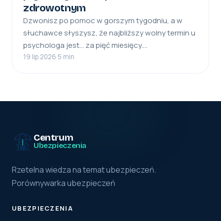
zdrowotnym
Dzwonisz po pomoc w gorszym tygodniu, a w
słuchawce słyszysz, że najbliższy wolny termin u
psychologa jest… za pięć miesięcy.…
19 lip 2026
·
5 min
Centrum
Ubezpieczenia
Rzetelna wiedza na temat ubezpieczeń.
Porównywarka ubezpieczeń
UBEZPIECZENIA