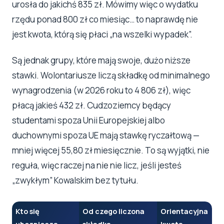
urosła do jakichś 835 zł. Mówimy więc o wydatku
rzędu ponad 800 zł co miesiąc… to naprawdę nie
jest kwota, którą się płaci „na wszelki wypadek”.
Są jednak grupy, które mają swoje, dużo niższe
stawki. Wolontariusze liczą składkę od minimalnego
wynagrodzenia (w 2026 roku to 4 806 zł), więc
płacą jakieś 432 zł. Cudzoziemcy będący
studentami spoza Unii Europejskiej albo
duchownymi spoza UE mają stawkę ryczałtową —
mniej więcej 55,80 zł miesięcznie. To są wyjątki, nie
reguła, więc raczej na nie nie licz, jeśli jesteś
„zwykłym” Kowalskim bez tytułu.
Kto się
Od czego liczona
Orientacyjna