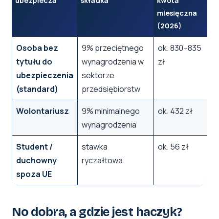
ubezpiecza
składka
kwota
miesięczna
(2026)
Osoba bez
9% przeciętnego
ok. 830–835
tytułu do
wynagrodzenia w
zł
ubezpieczenia
sektorze
(standard)
przedsiębiorstw
Wolontariusz
9% minimalnego
ok. 432 zł
wynagrodzenia
Student /
stawka
ok. 56 zł
duchowny
ryczałtowa
spoza UE
No dobra, a gdzie jest haczyk?