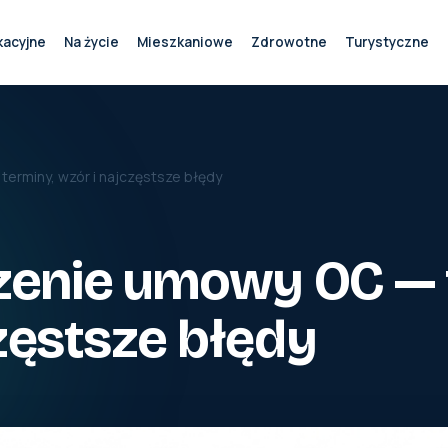
kacyjne
Na życie
Mieszkaniowe
Zdrowotne
Turystyczne
rminy, wzór i najczęstsze błędy
enie umowy OC — 
zęstsze błędy