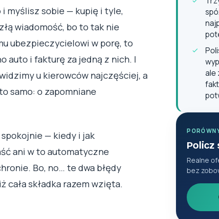
Trz
 myślisz sobie — kupię i tyle,
spó
naj
łą wiadomość, bo to tak nie
pot
mu ubezpieczycielowi w porę, to
Pol
auto i fakturę za jedną z nich. I
wyp
ale
y widzimy u kierowców najczęściej, a
fak
 to samo: o zapomniane
pot
PORÓWN
spokojnie — kiedy i jak
Policz
ść ani w to automatyczne
Realne of
hronie. Bo, no… te dwa błędy
bez zobo
iż cała składka razem wzięta.