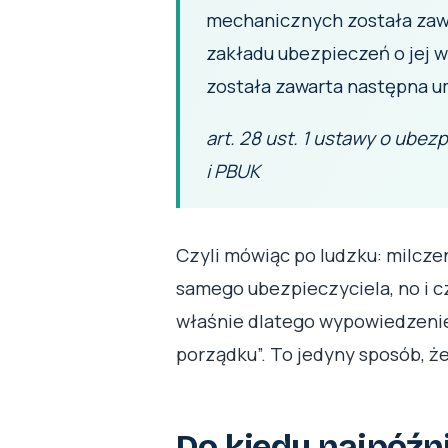
mechanicznych została zawa
zakładu ubezpieczeń o jej w
została zawarta następna um
art. 28 ust. 1 ustawy o ube
i PBUK
Czyli mówiąc po ludzku: milczen
samego ubezpieczyciela, no i cz
właśnie dlatego wypowiedzenie 
porządku”. To jedyny sposób, 
Do kiedy najpóźn