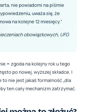
rta, nie powiadomi na piśmie
ypowiedzeniu, uważa się, że
owa na kolejne 12 miesięcy.”
zpieczeniach obowiązkowych, UFG
ie = zgoda na kolejny rok u tego
ęsto po nowej, wyższej składce. I
to nie jest jakaś formalność „dla
żeby ten cały mechanizm zatrzymać.
iej można to złożyć?