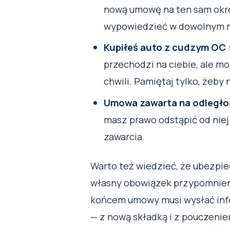
nową umowę na ten sam okr
wypowiedzieć w dowolnym m
Kupiłeś auto z cudzym OC (
przechodzi na ciebie, ale m
chwili. Pamiętaj tylko, żeby 
Umowa zawarta na odległo
masz prawo odstąpić od niej
zawarcia.
Warto też wiedzieć, że ubezpie
własny obowiązek przypomnienia
końcem umowy musi wysłać info
— z nową składką i z pouczeni