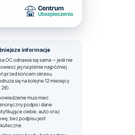
niejsze informacje
isa OC odnawia się sama — jeśli nie
owiesz jej na piśmie najpóźniej
eń przed końcem okresu,
edłuża się na kolejne 12 miesięcy
. 28).
owiedzenie musi mieć
snoręczny podpis i dane
ntyfikujące ciebie, auto oraz
wę; bez podpisu jest
skuteczne.