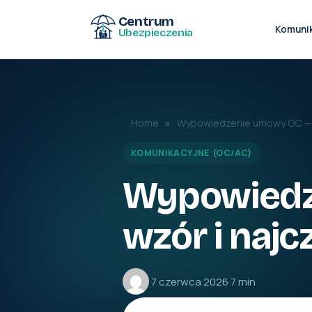
Centrum
Komuni
Ubezpieczenia
Home
»
Wypowiedzenie umowy OC — te
KOMUNIKACYJNE (OC/AC)
Wypowiedz
wzór i najc
·
7 czerwca 2026
·
7 min