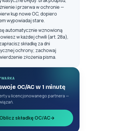
y klasyczne błędy: brak podpisu,
źnienie i przerwa w ochronie —
pierw kup nowe OC, dopiero
em wypowiadaj stare.
isę automatycznie wznowioną
owiesz w każdej chwili (art. 28a),
 zapłacisz składkę za dni
tycznej ochrony; zachowaj
wierdzenie złożenia pisma.
YWARKA
 swoje OC/AC w 1 minutę
erty u licencjonowanego partnera —
wiązań.
Oblicz składkę OC/AC
→