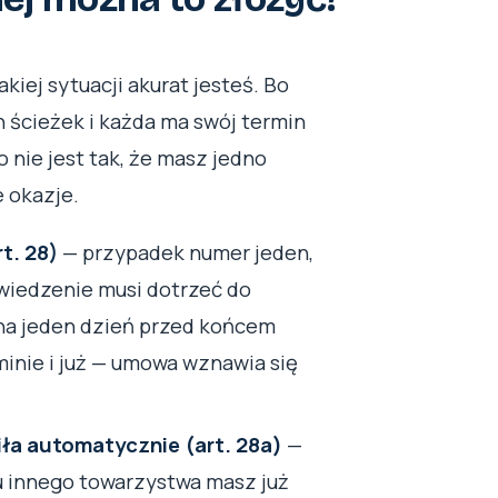
kiej sytuacji akurat jesteś. Bo
h ścieżek i każda ma swój termin
 nie jest tak, że masz jedno
 okazje.
t. 28)
— przypadek numer jeden,
wiedzenie musi dotrzeć do
 na jeden dzień przed końcem
minie i już — umowa wznawia się
iła automatycznie (art. 28a)
—
 u innego towarzystwa masz już