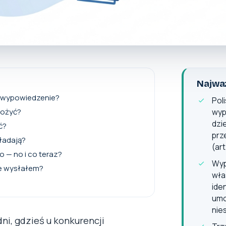
Najważ
e wypowiedzenie?
Pol
łożyć?
wyp
dzi
ć?
prz
kładają?
(art
 — no i co teraz?
Wyp
le wysłałem?
wła
ide
umo
nie
dni, gdzieś u konkurencji