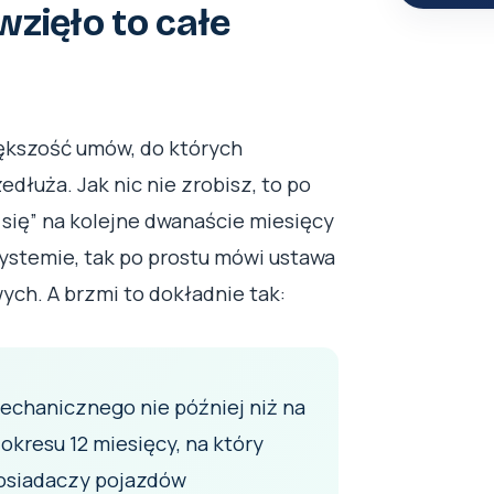
wzięło to całe
iększość umów, do których
dłuża. Jak nic nie zrobisz, to po
się” na kolejne dwanaście miesięcy
systemie, tak po prostu mówi ustawa
ch. A brzmi to dokładnie tak:
echanicznego nie później niż na
kresu 12 miesięcy, na który
osiadaczy pojazdów