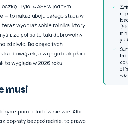
sieczkę. Tyle. A ASF w jednym
Zwi
dop
ie — to nakaz uboju całego stada w
los
 teraz wyobraź sobie rolnika, który
(9 
mln
yśli, że polisa to taki dobrowolny
jak 
no zdziwić. Bo część tych
Sum
stu obowiązek, a za jego brak płaci
lim
ak to wygląda w 2026 roku.
do 
zł/
wła
ie musi
którym sporo rolników nie wie. Albo
rasz dopłaty bezpośrednie, to prawo