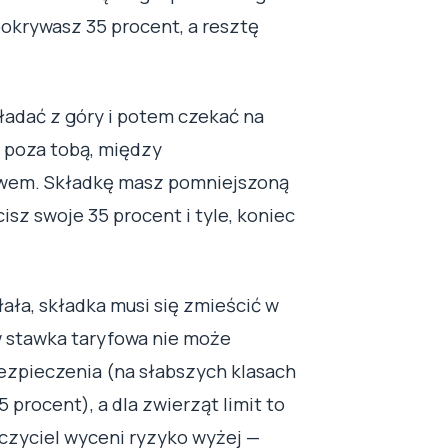
pokrywasz 35 procent, a resztę
kładać z góry i potem czekać na
ś poza tobą, między
twem. Składkę masz pomniejszoną
isz swoje 35 procent i tyle, koniec
ała, składka musi się zmieścić w
w stawka taryfowa nie może
ezpieczenia (na słabszych klasach
 procent), a dla zwierząt limit to
eczyciel wyceni ryzyko wyżej —