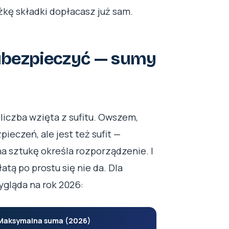
yżkę składki dopłacasz już sam.
ę ubezpieczyć — sumy
liczba wzięta z sufitu. Owszem,
ieczeń, ale jest też sufit —
a sztukę określa rozporządzenie. I
atą po prostu się nie da. Dla
wygląda na rok 2026:
Maksymalna suma (2026)