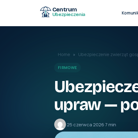
Centrum
Komuni
Ubezpieczenia
Home
»
Ubezpieczenie zwierząt gos
FIRMOWE
Ubezpiecze
upraw — p
·
25 czerwca 2026
·
7 min