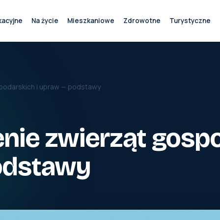
kacyjne
Na życie
Mieszkaniowe
Zdrowotne
Turystyczne
podarskich i upraw — podstawy
nie zwierząt gospo
odstawy