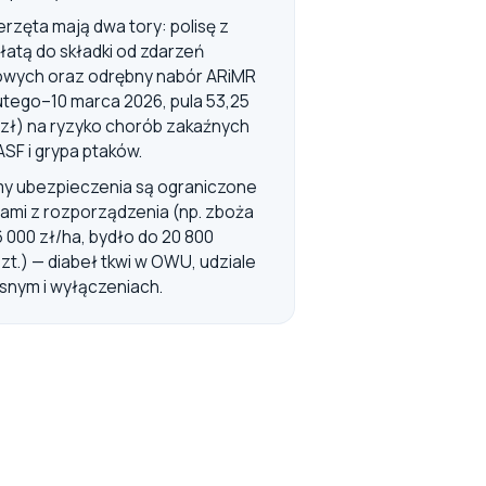
erzęta mają dwa tory: polisę z
łatą do składki od zdarzeń
owych oraz odrębny nabór ARiMR
lutego–10 marca 2026, pula 53,25
 zł) na ryzyko chorób zakaźnych
ASF i grypa ptaków.
y ubezpieczenia są ograniczone
itami z rozporządzenia (np. zboża
6 000 zł/ha, bydło do 20 800
szt.) — diabeł tkwi w OWU, udziale
snym i wyłączeniach.