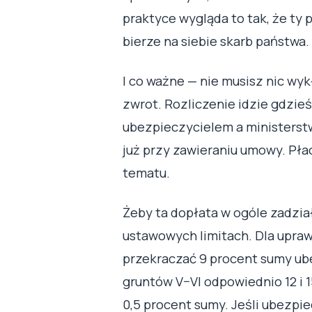
praktyce wygląda to tak, że ty 
bierze na siebie skarb państwa.
I co ważne — nie musisz nic wy
zwrot. Rozliczenie idzie gdzie
ubezpieczycielem a ministers
już przy zawieraniu umowy. Płac
tematu.
Żeby ta dopłata w ogóle zadział
ustawowych limitach. Dla upra
przekraczać 9 procent sumy ub
gruntów V–VI odpowiednio 12 i 15
0,5 procent sumy. Jeśli ubezpi