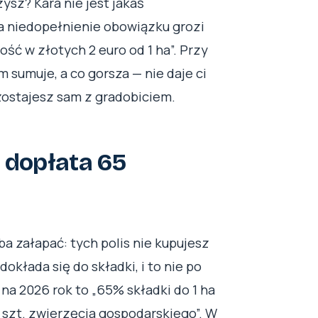
zysz? Kara nie jest jakaś
Za niedopełnienie obowiązku grozi
ść w złotych 2 euro od 1 ha”. Przy
m sumuje, a co gorsza — nie daje ci
 zostajesz sam z gradobiciem.
a dopłata 65
ba załapać: tych polis nie kupujesz
okłada się do składki, i to nie po
a 2026 rok to „65% składki do 1 ha
 szt. zwierzęcia gospodarskiego”. W