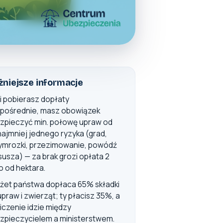
niejsze informacje
li pobierasz dopłaty
pośrednie, masz obowiązek
zpieczyć min. połowę upraw od
najmniej jednego ryzyka (grad,
ymrozki, przezimowanie, powódź
 susza) — za brak grozi opłata 2
o od hektara.
żet państwa dopłaca 65% składki
upraw i zwierząt; ty płacisz 35%, a
liczenie idzie między
zpieczycielem a ministerstwem.