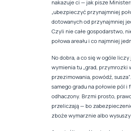
nakazuje ci — jak pisze Ministe
„ubezpieczyć przynajmniej poł
dotowanych od przynajmniej j
Czyli nie całe gospodarstwo, n
połowa areału i co najmniej jed
No dobra, a co się w ogóle lic
wymienia tu „grad, przymrozki 
przezimowania, powódź, susza”.
samego gradu na połowie pól i
odhaczony. Brzmi prosto, prawda
przeliczają — bo zabezpieczenie 
zboże wymarznie albo wysuszy 