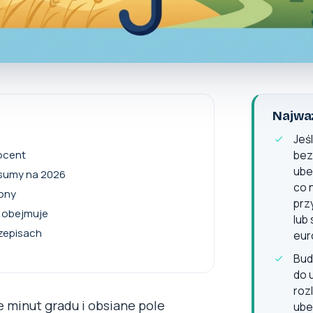
Najważ
Jeś
rocent
bez
ube
— sumy na 2026
co 
rony
prz
e obejmuje
lub
zepisach
eur
Bud
do 
roz
e minut gradu i obsiane pole
ube