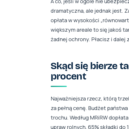
A co, jeśli w ogóle nie ubezpiec
dramatyczna, ale jednak jest. 
opłata w wysokości „równowarto
większym areale to się jakoś ta
żadnej ochrony. Płacisz i dalej
Skąd się bierze t
procent
Najważniejsza rzecz, którą trze
za pełną cenę. Budżet państwa d
trochu. Według MRiRW dopłata n
upraw rolnych, 65% składki do 1