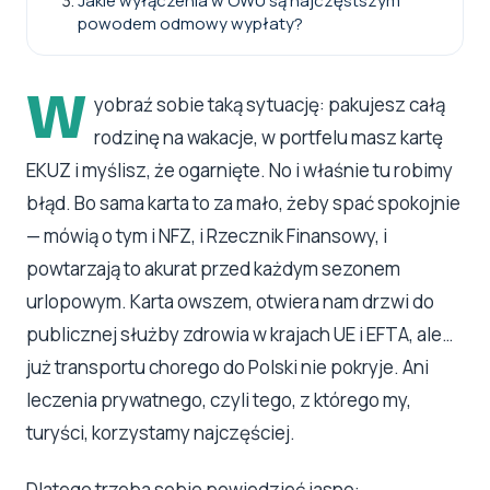
Jakie wyłączenia w OWU są najczęstszym
powodem odmowy wypłaty?
W
yobraź sobie taką sytuację: pakujesz całą
rodzinę na wakacje, w portfelu masz kartę
EKUZ i myślisz, że ogarnięte. No i właśnie tu robimy
błąd. Bo sama karta to za mało, żeby spać spokojnie
— mówią o tym i NFZ, i Rzecznik Finansowy, i
powtarzają to akurat przed każdym sezonem
urlopowym. Karta owszem, otwiera nam drzwi do
publicznej służby zdrowia w krajach UE i EFTA, ale…
już transportu chorego do Polski nie pokryje. Ani
leczenia prywatnego, czyli tego, z którego my,
turyści, korzystamy najczęściej.
Dlatego trzeba sobie powiedzieć jasno: