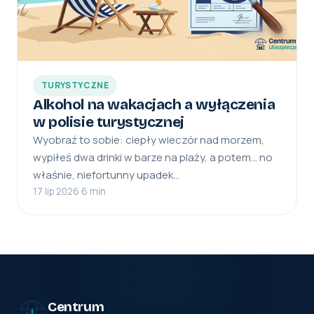
TURYSTYCZNE
Alkohol na wakacjach a wyłączenia
w polisie turystycznej
Wyobraź to sobie: ciepły wieczór nad morzem,
wypiłeś dwa drinki w barze na plaży, a potem… no
właśnie, niefortunny upadek…
17 lip 2026
·
6 min
Centrum