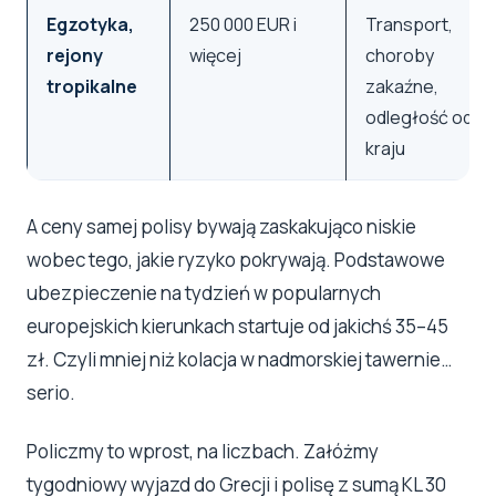
Egzotyka,
250 000 EUR i
Transport,
rejony
więcej
choroby
tropikalne
zakaźne,
odległość od
kraju
A ceny samej polisy bywają zaskakująco niskie
wobec tego, jakie ryzyko pokrywają. Podstawowe
ubezpieczenie na tydzień w popularnych
europejskich kierunkach startuje od jakichś 35–45
zł. Czyli mniej niż kolacja w nadmorskiej tawernie…
serio.
Policzmy to wprost, na liczbach. Załóżmy
tygodniowy wyjazd do Grecji i polisę z sumą KL 30