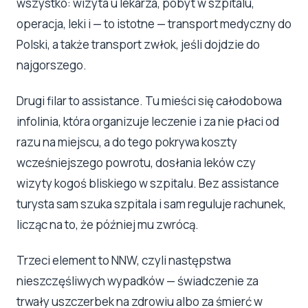
wszystko: wizyta u lekarza, pobyt w szpitalu,
operacja, leki i — to istotne — transport medyczny do
Polski, a także transport zwłok, jeśli dojdzie do
najgorszego.
Drugi filar to assistance. Tu mieści się całodobowa
infolinia, która organizuje leczenie i za nie płaci od
razu na miejscu, a do tego pokrywa koszty
wcześniejszego powrotu, dosłania leków czy
wizyty kogoś bliskiego w szpitalu. Bez assistance
turysta sam szuka szpitala i sam reguluje rachunek,
licząc na to, że później mu zwrócą.
Trzeci element to NNW, czyli następstwa
nieszczęśliwych wypadków — świadczenie za
trwały uszczerbek na zdrowiu albo za śmierć w