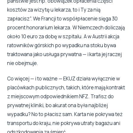
państwie jest np. obowiązek opłacenia części
kosztów za wizytę u lekarza, to i Ty za nią
zapłacisz”. We Francji to współpłacenie sięga 30
procent honorarium lekarza. W Niemczech doliczają
około 10 euro za dobę w szpitalu. A w Austrii akcja
ratowników górskich po wypadku na stoku bywa
traktowana jako usługa prywatna — i karta jej raczej
nie obejmuje.
Co więcej — i to ważne — EKUZ działa wyłącznie w
placówkach publicznych, takich, które mają kontrakt
z miejscowym odpowiednikiem NFZ. Trafisz do
prywatnej kliniki, bo akurat ona była najbliżej
wypadku? No to płacisz sam. Karta nie pokrywa też
transportu do kraju, nie pokrywa utraty bagażu ani
odszkodowania za śmierć.