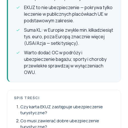
EKUZ to nie ubezpieczenie — pokrywa tylko
leczenie w publicznych placówkach UE w
podstawowym zakresie.
Suma KL: w Europie zwykle min. kilkadziesiąt
tys. euro, poza Europą znacznie więcej
(USA/Azja — setki tysięcy).
Warto dodać OC w podróży i
ubezpieczenie bagażu; sporty i choroby
przewlekłe sprawdzaj w wyłączeniach
OWU.
SPIS TREŚCI
Czy karta EKUZ zastępuje ubezpieczenie
turystyczne?
Co musi zawierać dobre ubezpieczenie
turystyczne?