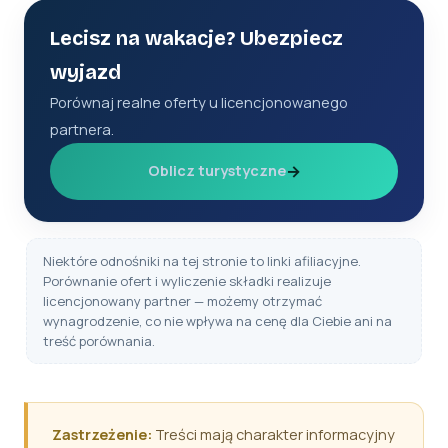
Lecisz na wakacje? Ubezpiecz
wyjazd
Porównaj realne oferty u licencjonowanego
partnera.
→
Oblicz turystyczne
Niektóre odnośniki na tej stronie to linki afiliacyjne.
Porównanie ofert i wyliczenie składki realizuje
licencjonowany partner — możemy otrzymać
wynagrodzenie, co nie wpływa na cenę dla Ciebie ani na
treść porównania.
Zastrzeżenie:
Treści mają charakter informacyjny