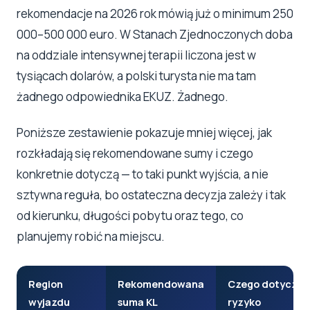
rekomendacje na 2026 rok mówią już o minimum 250
000–500 000 euro. W Stanach Zjednoczonych doba
na oddziale intensywnej terapii liczona jest w
tysiącach dolarów, a polski turysta nie ma tam
żadnego odpowiednika EKUZ. Żadnego.
Poniższe zestawienie pokazuje mniej więcej, jak
rozkładają się rekomendowane sumy i czego
konkretnie dotyczą — to taki punkt wyjścia, a nie
sztywna reguła, bo ostateczna decyzja zależy i tak
od kierunku, długości pobytu oraz tego, co
planujemy robić na miejscu.
Region
Rekomendowana
Czego dotyczy
wyjazdu
suma KL
ryzyko