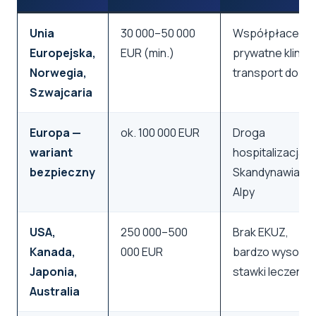
Unia
30 000–50 000
Współpłacenie
Europejska,
EUR (min.)
prywatne kliniki,
Norwegia,
transport do PL
Szwajcaria
Europa —
ok. 100 000 EUR
Droga
wariant
hospitalizacja,
bezpieczny
Skandynawia,
Alpy
USA,
250 000–500
Brak EKUZ,
Kanada,
000 EUR
bardzo wysokie
Japonia,
stawki leczenia
Australia