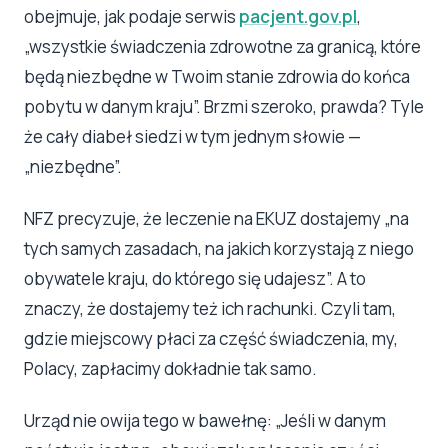
obejmuje, jak podaje serwis
pacjent.gov.pl
,
„wszystkie świadczenia zdrowotne za granicą, które
będą niezbędne w Twoim stanie zdrowia do końca
pobytu w danym kraju”. Brzmi szeroko, prawda? Tyle
że cały diabeł siedzi w tym jednym słowie —
„niezbędne”.
NFZ precyzuje, że leczenie na EKUZ dostajemy „na
tych samych zasadach, na jakich korzystają z niego
obywatele kraju, do którego się udajesz”. A to
znaczy, że dostajemy też ich rachunki. Czyli tam,
gdzie miejscowy płaci za część świadczenia, my,
Polacy, zapłacimy dokładnie tak samo.
Urząd nie owija tego w bawełnę: „Jeśli w danym