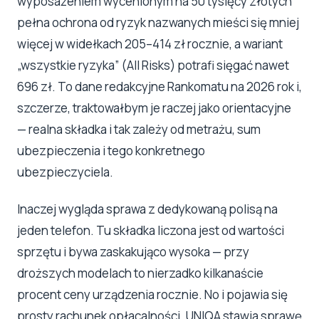
wyposażeniem wycenionym na 50 tysięcy złotych
pełna ochrona od ryzyk nazwanych mieści się mniej
więcej w widełkach 205–414 zł rocznie, a wariant
„wszystkie ryzyka” (All Risks) potrafi sięgać nawet
696 zł. To dane redakcyjne Rankomatu na 2026 rok i,
szczerze, traktowałbym je raczej jako orientacyjne
— realna składka i tak zależy od metrażu, sum
ubezpieczenia i tego konkretnego
ubezpieczyciela.
Inaczej wygląda sprawa z dedykowaną polisą na
jeden telefon. Tu składka liczona jest od wartości
sprzętu i bywa zaskakująco wysoka — przy
droższych modelach to nierzadko kilkanaście
procent ceny urządzenia rocznie. No i pojawia się
prosty rachunek opłacalności. UNIQA stawia sprawę