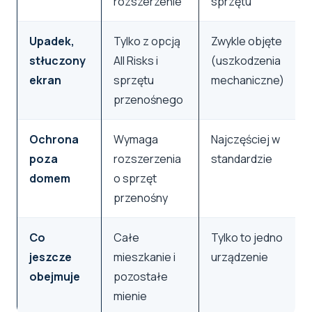
rozszerzenie
sprzętu
Upadek,
Tylko z opcją
Zwykle objęte
stłuczony
All Risks i
(uszkodzenia
ekran
sprzętu
mechaniczne)
przenośnego
Ochrona
Wymaga
Najczęściej w
poza
rozszerzenia
standardzie
domem
o sprzęt
przenośny
Co
Całe
Tylko to jedno
jeszcze
mieszkanie i
urządzenie
obejmuje
pozostałe
mienie