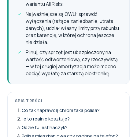
wariantu All Risks.
Najważniejsze są OWU: sprawdź
wyłączenia (rażące zaniedbanie, utrata
danych), udział własny, limity przy rabunku
oraz karencję, w której ochrona jeszcze
nie działa.
Pilnuj, czy sprzęt jest ubezpieczony na
wartość odtworzeniową, czy rzeczywistą
— w tej drugiej amortyzacja może mocno
obciąć wypłatę za starszą elektronikę.
SPIS TREŚCI
Co tak naprawdę chroni taka polisa?
Ile to realnie kosztuje?
Gdzie tu jest haczyk?
Polisa mieszkaniowa czy osobna na telefon?