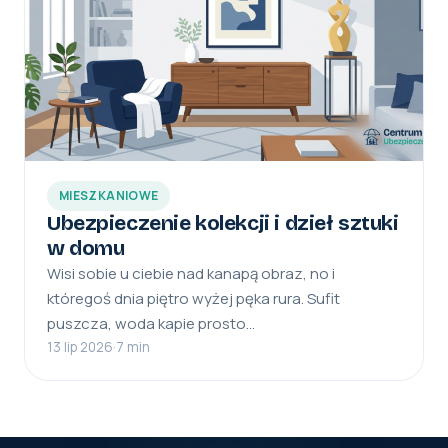
MIESZKANIOWE
Ubezpieczenie kolekcji i dzieł sztuki
w domu
Wisi sobie u ciebie nad kanapą obraz, no i
któregoś dnia piętro wyżej pęka rura. Sufit
puszcza, woda kapie prosto…
13 lip 2026
·
7 min