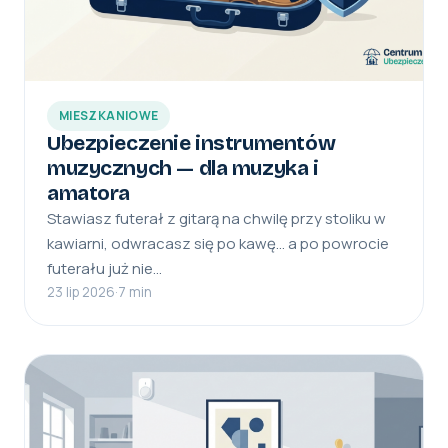
MIESZKANIOWE
Ubezpieczenie instrumentów
muzycznych — dla muzyka i
amatora
Stawiasz futerał z gitarą na chwilę przy stoliku w
kawiarni, odwracasz się po kawę… a po powrocie
futerału już nie…
23 lip 2026
·
7 min