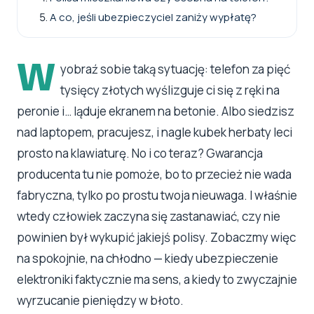
A co, jeśli ubezpieczyciel zaniży wypłatę?
W
yobraź sobie taką sytuację: telefon za pięć
tysięcy złotych wyślizguje ci się z ręki na
peronie i… ląduje ekranem na betonie. Albo siedzisz
nad laptopem, pracujesz, i nagle kubek herbaty leci
prosto na klawiaturę. No i co teraz? Gwarancja
producenta tu nie pomoże, bo to przecież nie wada
fabryczna, tylko po prostu twoja nieuwaga. I właśnie
wtedy człowiek zaczyna się zastanawiać, czy nie
powinien był wykupić jakiejś polisy. Zobaczmy więc
na spokojnie, na chłodno — kiedy ubezpieczenie
elektroniki faktycznie ma sens, a kiedy to zwyczajnie
wyrzucanie pieniędzy w błoto.