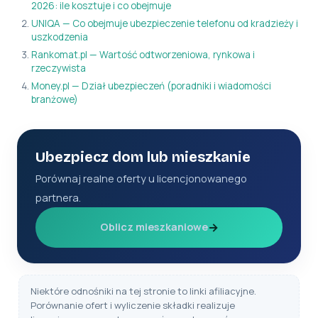
2026: ile kosztuje i co obejmuje
UNIQA — Co obejmuje ubezpieczenie telefonu od kradzieży i
uszkodzenia
Rankomat.pl — Wartość odtworzeniowa, rynkowa i
rzeczywista
Money.pl — Dział ubezpieczeń (poradniki i wiadomości
branżowe)
Ubezpiecz dom lub mieszkanie
Porównaj realne oferty u licencjonowanego
partnera.
→
Oblicz mieszkaniowe
Niektóre odnośniki na tej stronie to linki afiliacyjne.
Porównanie ofert i wyliczenie składki realizuje