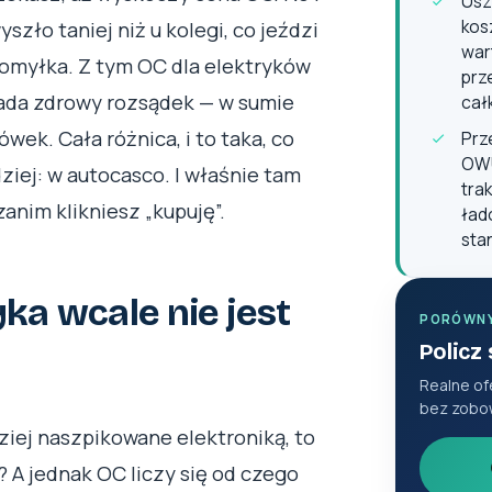
Usz
kos
yszło taniej niż u kolegi, co jeździ
war
pomyłka. Z tym OC dla elektryków
prz
iada zdrowy rozsądek — w sumie
cał
wek. Cała różnica, i to taka, co
Prz
OWU
dziej: w autocasco. I właśnie tam
trak
zanim klikniesz „kupuję”.
ład
sta
ka wcale nie jest
PORÓWN
Policz
Realne of
bez zobo
ziej naszpikowane elektroniką, to
? A jednak OC liczy się od czego