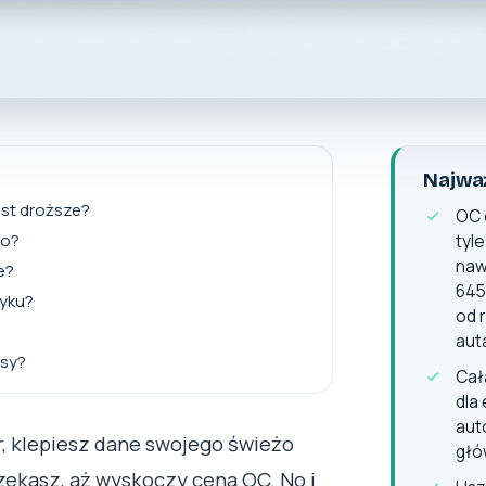
Najważ
est droższe?
OC 
go?
tyl
naw
e?
645
ryku?
od 
aut
isy?
Cał
dla
aut
r, klepiesz dane swojego świeżo
głó
zekasz, aż wyskoczy cena OC. No i