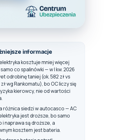
niejsze informacje
elektryka kosztuje mniej więcej
e samo co spalinówki — w I kw. 2026
et odrobinę taniej (ok. 582 zł vs
 zł wg Rankomatu), bo OC liczy się
ryzyka kierowcy, nie od wartości
a.
a różnica siedzi w autocasco — AC
 elektryka jest droższe, bo samo
o i naprawa są droższe, a
wnym kosztem jest bateria.