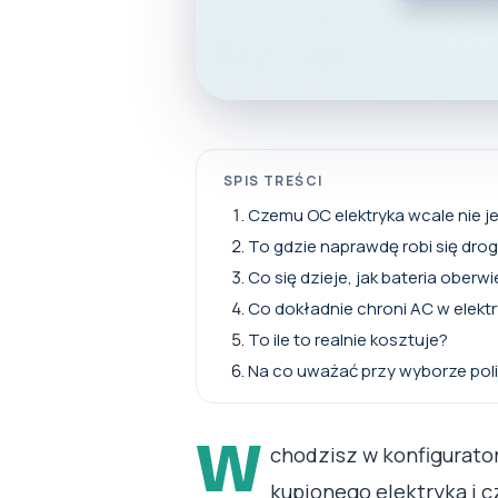
SPIS TREŚCI
Czemu OC elektryka wcale nie j
To gdzie naprawdę robi się dro
Co się dzieje, jak bateria oberwi
Co dokładnie chroni AC w elekt
To ile to realnie kosztuje?
Na co uważać przy wyborze pol
W
chodzisz w konfigurato
kupionego elektryka i c