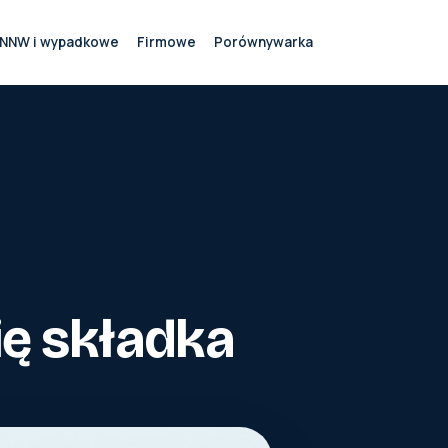
NNW i wypadkowe
Firmowe
Porównywarka
ię składka