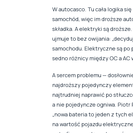
W autocasco. Tu cała logika si
samochód, więc im droższe auto
składka. A elektryki są droższe
ujmuje to bez owijania: „decydu
samochodu. Elektryczne są po pr
sedno różnicy między OC a AC 
A sercem problemu — dosłownie 
najdroższy pojedynczy element 
najtrudniej naprawić po stłucz
a nie pojedyncze ogniwa. Piotr
„nowa bateria to jeden z tych 
na wartość pojazdu elektryczneg