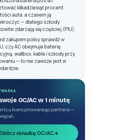
kodzona bateria potrafi
ztować kilkadziesiąt procent
tości auta, a czasem ją
ekroczyć — dlatego szkody
kowite zdarzają się częściej (PIU).
ed zakupem polisy sprawdź w
, czy AC obejmuje baterię
cyjną, wallbox, kable i szkody przy
owaniu — to nie zawsze jest w
ndardzie.
YWARKA
 swoje OC/AC w 1 minutę
erty u licencjonowanego partnera —
wiązań.
Oblicz składkę OC/AC
→