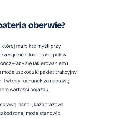
 bateria oberwie?
 której mało kto myśli przy
rzesądzić o losie całej polisy.
kończyłaby się lakierowaniem i
 może uszkodzić pakiet trakcyjny
e. I wtedy rachunek za naprawę
dem wartości pojazdu.
a sprawę jasno: „każdorazowa
uszkodzonej może stanowić