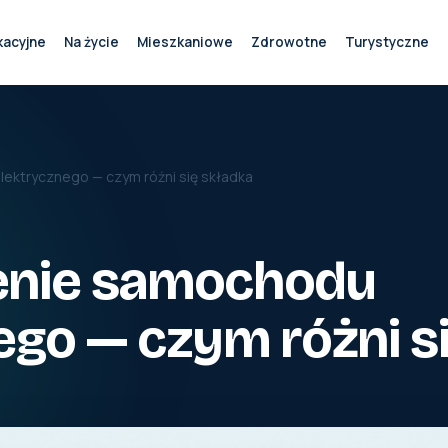
kacyjne
Na życie
Mieszkaniowe
Zdrowotne
Turystyczne
ektrycznego — czym różni się składka
enie samochodu
ego — czym różni s