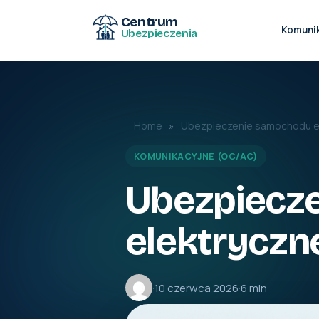
Centrum
Komuni
Ubezpieczenia
Home
»
Ubezpieczenie samochodu el
KOMUNIKACYJNE (OC/AC)
Ubezpiecz
elektryczn
·
10 czerwca 2026
·
6 min