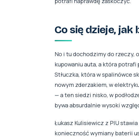
potrafi naprawdę zaskoczyć.
Co się dzieje, jak
No i tu dochodzimy do rzeczy, o
kupowaniu auta, a która potrafi p
Stłuczka, która w spalinówce s
nowym zderzakiem, w elektryku
— a ten siedzi nisko, w podłodz
bywa absurdalnie wysoki wzglę
Łukasz Kulisiewicz z PIU stawi
konieczność wymiany baterii 