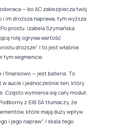
ę odwraca — bo AC zabezpiecza twój
 i im droższa naprawa, tym wyższa
. Po prostu. Izabela Szymańska
jącą rolę ogrywa wartość
ostu droższe”. I to jest właśnie
w tym segmencie.
i finansowo — jest bateria. To
w aucie i jednocześnie ten, który
ce. Często wymienia się cały moduł,
 Podborny z EIB SA tłumaczy, że
elementów, które mają duży wpływ
o i jego napraw”. I skala tego