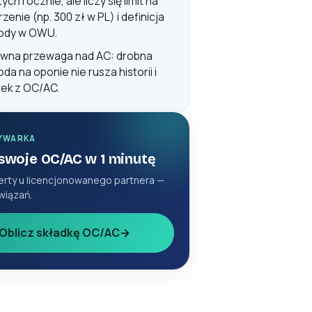
ych rocznie, ale liczy się limit na
zenie (np. 300 zł w PL) i definicja
ody w OWU.
wna przewaga nad AC: drobna
da na oponie nie rusza historii i
żek z OC/AC.
YWARKA
 swoje OC/AC w 1 minutę
erty u licencjonowanego partnera —
wiązań.
Oblicz składkę OC/AC
→