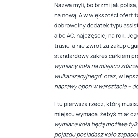
Nazwa myli, bo brzmi jak polisa
na nową. A w większości ofert t
dobrowolny dodatek typu assis
albo AC, najczęściej na rok. Je
trasie, a nie zwrot za zakup og
standardowy zakres całkiem pro
wymiany koła na miejscu zdarze
wulkanizacyjnego
” oraz, w leps
naprawy opon w warsztacie – d
I tu pierwsza rzecz, którą musi
miejscu wymaga, żebyś miał czy
wymiana koła będą możliwe tyl
pojazdu posiadasz koło zapaso