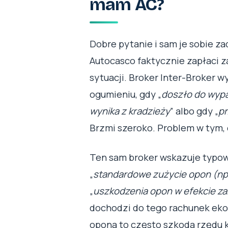
mam AC?
Dobre pytanie i sam je sobie za
Autocasco faktycznie zapłaci 
sytuacji. Broker Inter-Broker 
ogumieniu, gdy „
doszło do wypad
wynika z kradzieży
” albo gdy „
pr
Brzmi szeroko. Problem w tym,
Ten sam broker wskazuje typow
„
standardowe zużycie opon (np.
„
uszkodzenia opon w efekcie za
dochodzi do tego rachunek eko
opona to często szkoda rzędu ki