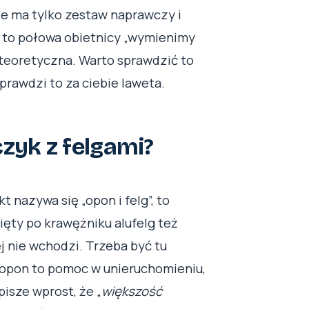
ie ma tylko zestaw naprawczy i
 to połowa obietnicy „wymienimy
j teoretyczna. Warto sprawdzić to
rawdzi to za ciebie laweta.
czyk z felgami?
t nazywa się „opon i felg”, to
ięty po krawężniku alufelg też
j nie wchodzi. Trzeba być tu
 opon to pomoc w unieruchomieniu,
pisze wprost, że „
większość