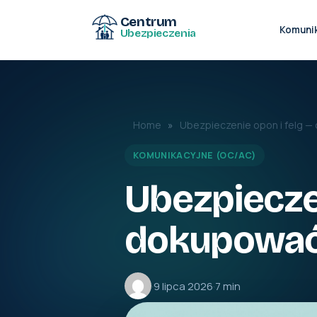
Centrum
Komuni
Ubezpieczenia
Home
»
Ubezpieczenie opon i felg 
KOMUNIKACYJNE (OC/AC)
Ubezpieczen
dokupowa
·
9 lipca 2026
·
7 min