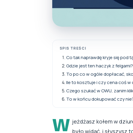
SPIS TREŚCI
Co tak naprawdę kryje się pod 
Gdzie jest ten haczyk z felgami?
To po co w ogóle dopłacać, s
Ile to kosztuje i czy cena coś 
Czego szukać w OWU, zanim klik
To w końcu dokupować czy nie
W
jeżdżasz kołem w dziurę
było widać, i słyszysz 