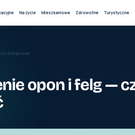
kacyjne
Na życie
Mieszkaniowe
Zdrowotne
Turystyczne
— czy dokupować
ie opon i felg — c
ć