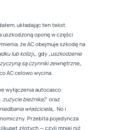
dałem, układając ten tekst.
za uszkodzoną oponę w części
wymienia, że AC obejmuje szkodę na
ku lub kolizji
„, gdy „
uszkodzenie
zyczyną są czynniki zewnętrzne
„.
 co AC celowo wycina.
e wyłączenia autocasco:
 zużycie bieżnika)
” oraz
niedbania właściciela
„. No i
nomiczny. Przebita pojedyncza
lkuset złotych — czyli mniej niż