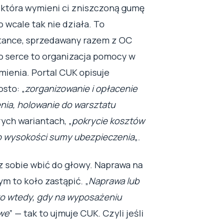
, która wymieni ci zniszczoną gumę
o wcale tak nie działa. To
tance, sprzedawany razem z OC
go serce to organizacja pomocy w
umienia. Portal CUK opisuje
sto: „
zorganizowanie i opłacenie
nia, holowanie do warsztatu
zych wariantach, „
pokrycie kosztów
o wysokości sumy ubezpieczenia
„.
sz sobie wbić do głowy. Naprawa na
m to koło zastąpić. „
Naprawa lub
ko wtedy, gdy na wyposażeniu
we
” — tak to ujmuje CUK. Czyli jeśli