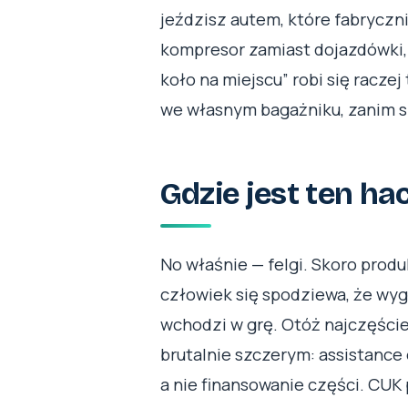
jeździsz autem, które fabryczn
kompresor zamiast dojazdówki,
koło na miejscu” robi się racze
we własnym bagażniku, zanim sp
Gdzie jest ten ha
No właśnie — felgi. Skoro produk
człowiek się spodziewa, że wyg
wchodzi w grę. Otóż najczęście
brutalnie szczerym: assistance
a nie finansowanie części. CUK 