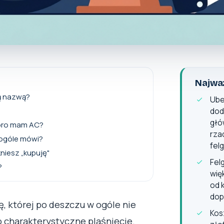
Najważ
tą nazwą?
Ube
dod
głó
koro mam AC?
rza
w ogóle mówi?
felg
niesz „kupuję"
Fel
?
wię
od 
dop
, której po deszczu w ogóle nie
Kosz
to charakterystyczne plaśnięcie.