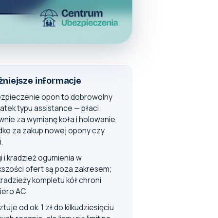
niejsze informacje
zpieczenie opon to dobrowolny
atek typu assistance — płaci
wnie za wymianę koła i holowanie,
dko za zakup nowej opony czy
i.
gi i kradzież ogumienia w
kszości ofert są poza zakresem;
kradzieży kompletu kół chroni
iero AC.
tuje od ok. 1 zł do kilkudziesięciu