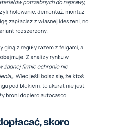
materiałów potrzebnych do naprawy,
Czyli holowanie, demontaż, montaż
lgę zapłacisz z własnej kieszeni, no
wariant rozszerzony.
 giną z reguły razem z felgami, a
obejmuje. Z analizy rynku w
w żadnej firmie ochronie nie
ienia
„. Więc jeśli boisz się, że ktoś
ngu pod blokiem, to akurat nie jest
ży broni dopiero autocasco.
dopłacać, skoro