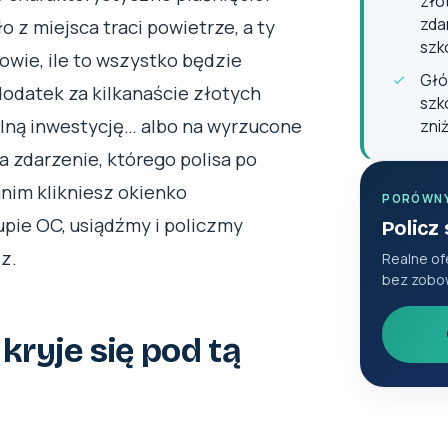
złot
zdar
 z miejsca traci powietrze, a ty
szk
łowie, ile to wszystko będzie
Głó
 dodatek za kilkanaście złotych
szko
alną inwestycję… albo na wyrzucone
zni
 na zdarzenie, którego polisa po
anim klikniesz okienko
PORÓWN
pie OC, usiądźmy i policzmy
Policz
z.
Realne of
bez zobo
ryje się pod tą