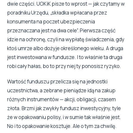
dwie części. UOKiK pisze to wprost — jak czytamy w
poradniku Urzędu, „składka wpłacana przez
konsumenta na poczet ubezpieczenia
przeznaczana jest na dwa cele”. Pierwsza część
idzie na ochronę, czyli na wypłatę świadczenia, gdy
ktoś umrze albo dożyje określonego wieku. A druga
jest inwestowana w fundusze. I to właśnie ta druga
robi cały hałas, bo to przy niej ty ponosisz ryzyko.
Wartość funduszu przelicza się na jednostki
uczestnictwa, a zebrane pieniądze idą na zakup
różnych instrumentów — akcji, obligacji, czasem
złota. Brzmi jak zwykły fundusz inwestycyjny, tyle
że w opakowaniu polisy, i w sumie tak właśnie jest.
No i to opakowanie kosztuje. Ale o tym za chwilę.