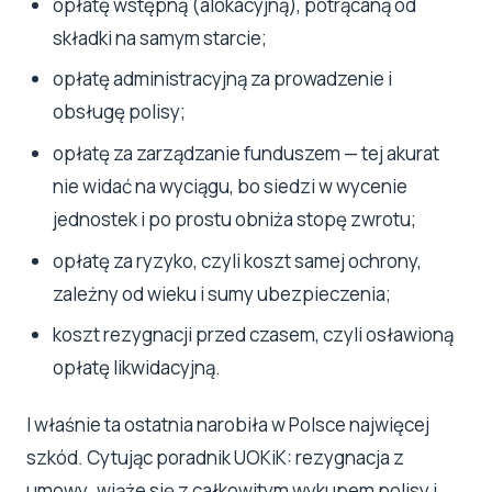
opłatę wstępną (alokacyjną), potrącaną od
składki na samym starcie;
opłatę administracyjną za prowadzenie i
obsługę polisy;
opłatę za zarządzanie funduszem — tej akurat
nie widać na wyciągu, bo siedzi w wycenie
jednostek i po prostu obniża stopę zwrotu;
opłatę za ryzyko, czyli koszt samej ochrony,
zależny od wieku i sumy ubezpieczenia;
koszt rezygnacji przed czasem, czyli osławioną
opłatę likwidacyjną.
I właśnie ta ostatnia narobiła w Polsce najwięcej
szkód. Cytując poradnik UOKiK: rezygnacja z
umowy „wiąże się z całkowitym wykupem polisy i