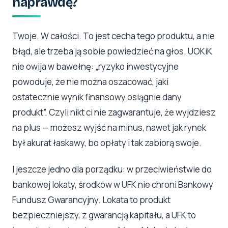
naprawdę?
Twoje. W całości. To jest cecha tego produktu, a nie
błąd, ale trzeba ją sobie powiedzieć na głos. UOKiK
nie owija w bawełnę: „ryzyko inwestycyjne
powoduje, że nie można oszacować, jaki
ostatecznie wynik finansowy osiągnie dany
produkt”. Czyli nikt ci nie zagwarantuje, że wyjdziesz
na plus — możesz wyjść na minus, nawet jak rynek
był akurat łaskawy, bo opłaty i tak zabiorą swoje.
I jeszcze jedno dla porządku: w przeciwieństwie do
bankowej lokaty, środków w UFK nie chroni Bankowy
Fundusz Gwarancyjny. Lokata to produkt
bezpieczniejszy, z gwarancją kapitału, a UFK to