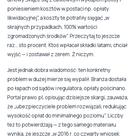
poniesieniem kosztów w postaci np. opłaty
likwidacyjnej”, a koszty te potrafiły sięgać „w
skrajnych przypadkach, 100% wartości
zgromadzonych środków”. Przeczytaj to jeszcze
raz… sto procent. Ktoś wpłacał składki latami, chciał
wyjść — i zostawał z zerem. Z niczym.
Jest jednak dobra wiadomość: ten konkretny
problem w dużej mierze się wypalił. Branża dostała
po łapach od sądów i regulatora, opłaty pościnano.
Portal prawo.pl, opisując dzisiejsze skargi, zauważa,
że „ubezpieczyciele problem rozwiązali, redukując
wysokość opłat do minimalnego poziomu”. Liczby
też to potwierdzają — z tego samego materiału
wynika, że jeszcze „w 2016 r. co czwarty wniosek