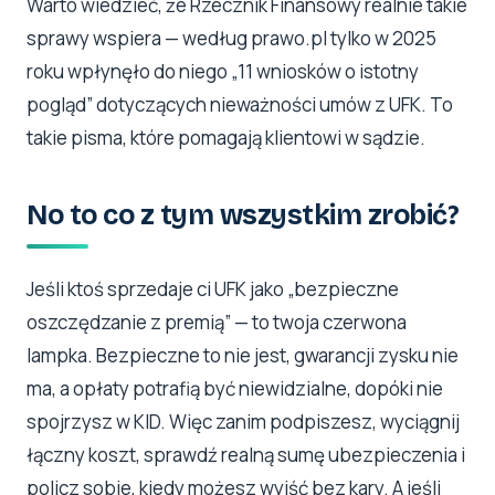
Warto wiedzieć, że Rzecznik Finansowy realnie takie
sprawy wspiera — według prawo.pl tylko w 2025
roku wpłynęło do niego „11 wniosków o istotny
pogląd” dotyczących nieważności umów z UFK. To
takie pisma, które pomagają klientowi w sądzie.
No to co z tym wszystkim zrobić?
Jeśli ktoś sprzedaje ci UFK jako „bezpieczne
oszczędzanie z premią” — to twoja czerwona
lampka. Bezpieczne to nie jest, gwarancji zysku nie
ma, a opłaty potrafią być niewidzialne, dopóki nie
spojrzysz w KID. Więc zanim podpiszesz, wyciągnij
łączny koszt, sprawdź realną sumę ubezpieczenia i
policz sobie, kiedy możesz wyjść bez kary. A jeśli