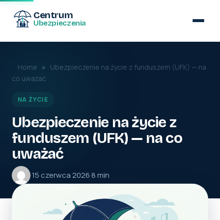
Centrum
Ubezpieczenia
Home
»
Ubezpieczenie na życie z funduszem (UFK) — na
co uważać
NA ŻYCIE
Ubezpieczenie na życie z
funduszem (UFK) — na co
uważać
·
15 czerwca 2026
·
8 min