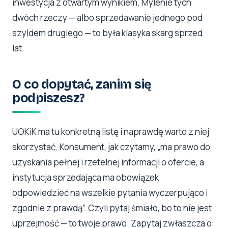
inwestycja z otwartym wynikiem. Mylenie tych
dwóch rzeczy — albo sprzedawanie jednego pod
szyldem drugiego — to była klasyka skarg sprzed
lat.
O co dopytać, zanim się
podpiszesz?
UOKiK ma tu konkretną listę i naprawdę warto z niej
skorzystać. Konsument, jak czytamy, „ma prawo do
uzyskania pełnej i rzetelnej informacji o ofercie, a
instytucja sprzedająca ma obowiązek
odpowiedzieć na wszelkie pytania wyczerpująco i
zgodnie z prawdą”. Czyli pytaj śmiało, bo to nie jest
uprzejmość — to twoje prawo. Zapytaj zwłaszcza o: