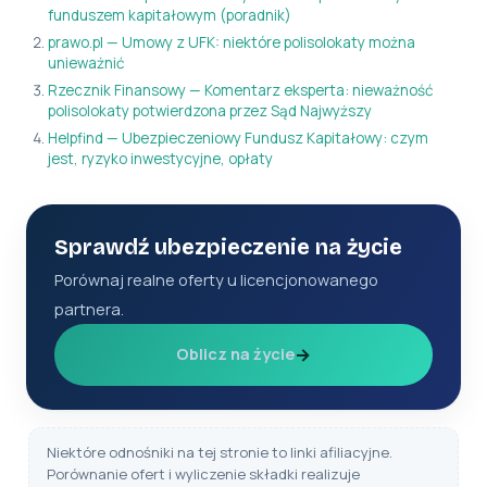
funduszem kapitałowym (poradnik)
prawo.pl — Umowy z UFK: niektóre polisolokaty można
unieważnić
Rzecznik Finansowy — Komentarz eksperta: nieważność
polisolokaty potwierdzona przez Sąd Najwyższy
Helpfind — Ubezpieczeniowy Fundusz Kapitałowy: czym
jest, ryzyko inwestycyjne, opłaty
Sprawdź ubezpieczenie na życie
Porównaj realne oferty u licencjonowanego
partnera.
→
Oblicz na życie
Niektóre odnośniki na tej stronie to linki afiliacyjne.
Porównanie ofert i wyliczenie składki realizuje