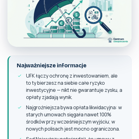
Najważniejsze informacje
UFK łączy ochronę z inwestowaniem, ale
to ty bierzesz na siebie całe ryzyko
inwestycyjne — nikt nie gwarantuje zysku, a
opłaty zjadają wynik.
Najgroźniejsza bywa opłata likwidacyjna: w
starych umowach sięgała nawet 100%
środków przy wcześniejszym wyjściu; w
nowych polisach jest mocno ograniczona.
Sąd Najwyższy potwierdził, że umowy z