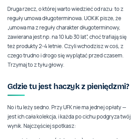
Druga rzecz, o której warto wiedzieć od razu: to z
reguły umowa długoterminowa. UOKiK pisze, że
„umowa ma z reguły charakter długoterminowy,
zawierana jest np. na 10 lub 30 lat”, choć trafiają się
też produkty 2-4 letnie. Czyli wchodzisz w coś, z
czego trudno i drogo się wyplątać przed czasem.
Trzymaj to z tyłu głowy.
Gdzie tu jest haczyk z pieniędzmi?
No i tu leży sedno. Przy UFK nie ma jednej opłaty —
jest ich cała kolekcja, i każda po cichu podgryza twój
wynik. Najczęściej spotkasz: