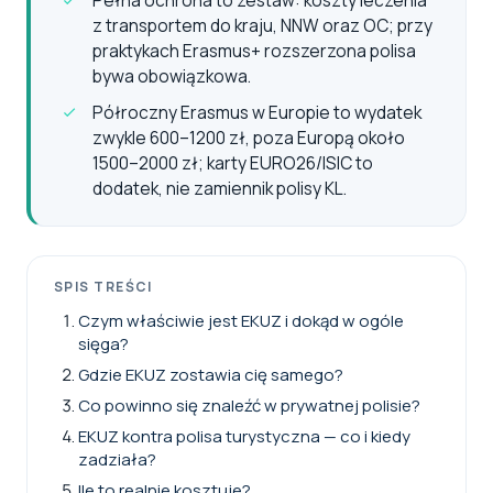
z transportem do kraju, NNW oraz OC; przy
praktykach Erasmus+ rozszerzona polisa
bywa obowiązkowa.
Półroczny Erasmus w Europie to wydatek
zwykle 600–1200 zł, poza Europą około
1500–2000 zł; karty EURO26/ISIC to
dodatek, nie zamiennik polisy KL.
SPIS TREŚCI
Czym właściwie jest EKUZ i dokąd w ogóle
sięga?
Gdzie EKUZ zostawia cię samego?
Co powinno się znaleźć w prywatnej polisie?
EKUZ kontra polisa turystyczna — co i kiedy
zadziała?
Ile to realnie kosztuje?