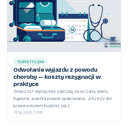
TURYSTYCZNE
Odwołanie wyjazdu z powodu
choroby — koszty rezygnacji w
praktyce
Znasz to? Wpłaciłeś zaliczkę za wczasy, bilety
kupione, walizka prawie spakowana… a tu trzy dni
przed wylotem budzisz się z…
18 lip 2026
·
7 min