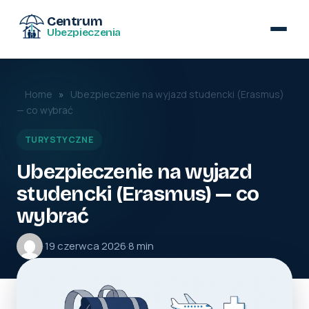
Centrum
Ubezpieczenia
Home
»
Ubezpieczenie na wyjazd studencki (Erasmus)
— co wybrać
TURYSTYCZNE
Ubezpieczenie na wyjazd
studencki (Erasmus) — co
wybrać
·
19 czerwca 2026
·
8 min