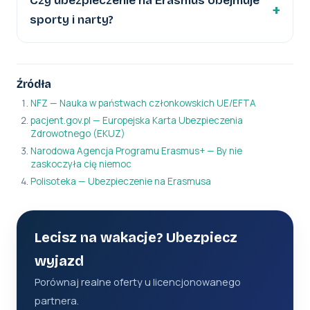
Czy ubezpieczenie na Erasmus obejmuje
sporty i narty?
Źródła
NFZ — Nauka w państwach członkowskich UE/EFTA
pacjent.gov.pl — Europejska Karta Ubezpieczenia
Zdrowotnego (EKUZ)
Narodowa Agencja Programu Erasmus+ — By nie
zaskoczyła cię niemoc
Polisoteka — Ubezpieczenie na Erasmusa
Lecisz na wakacje? Ubezpiecz
wyjazd
Porównaj realne oferty u licencjonowanego
partnera.