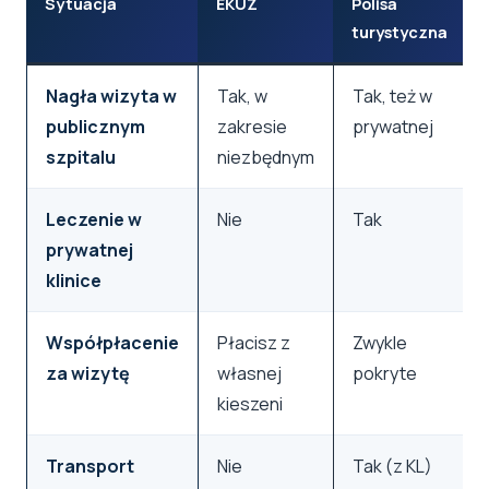
Sytuacja
EKUZ
Polisa
turystyczna
Nagła wizyta w
Tak, w
Tak, też w
publicznym
zakresie
prywatnej
szpitalu
niezbędnym
Leczenie w
Nie
Tak
prywatnej
klinice
Współpłacenie
Płacisz z
Zwykle
za wizytę
własnej
pokryte
kieszeni
Transport
Nie
Tak (z KL)