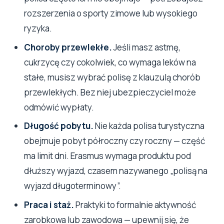
rozszerzenia o sporty zimowe lub wysokiego
ryzyka.
Choroby przewlekłe.
Jeśli masz astmę,
cukrzycę czy cokolwiek, co wymaga leków na
stałe, musisz wybrać polisę z klauzulą chorób
przewlekłych. Bez niej ubezpieczyciel może
odmówić wypłaty.
Długość pobytu.
Nie każda polisa turystyczna
obejmuje pobyt półroczny czy roczny — część
ma limit dni. Erasmus wymaga produktu pod
dłuższy wyjazd, czasem nazywanego „polisą na
wyjazd długoterminowy”.
Praca i staż.
Praktyki to formalnie aktywność
zarobkowa lub zawodowa — upewnij się, że