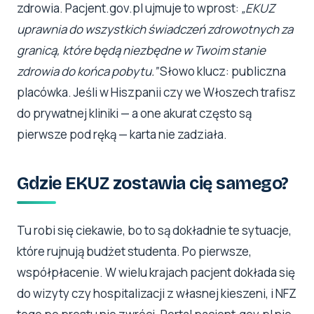
zdrowia. Pacjent.gov.pl ujmuje to wprost:
„EKUZ
uprawnia do wszystkich świadczeń zdrowotnych za
granicą, które będą niezbędne w Twoim stanie
zdrowia do końca pobytu.”
Słowo klucz: publiczna
placówka. Jeśli w Hiszpanii czy we Włoszech trafisz
do prywatnej kliniki — a one akurat często są
pierwsze pod ręką — karta nie zadziała.
Gdzie EKUZ zostawia cię samego?
Tu robi się ciekawie, bo to są dokładnie te sytuacje,
które rujnują budżet studenta. Po pierwsze,
współpłacenie. W wielu krajach pacjent dokłada się
do wizyty czy hospitalizacji z własnej kieszeni, i NFZ