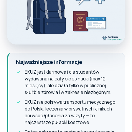
Najważniejsze informacje
EKUZ jest darmowa i dla studentów
wydawana na cały okres nauki (max 12
miesięcy), ale działa tylko w publicznej
służbie zdrowia i w zakresie niezbędnym.
EKUZ nie pokrywa transportu medycznego
do Polski, leczenia w prywatnych klinikach
ani współpłacenia za wizyty — to
najczęstsze pułapki kosztowe.
Pełna ochrona to zestaw: koszty leczenia