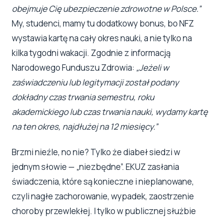
obejmuje Cię ubezpieczenie zdrowotne w Polsce.”
My, studenci, mamy tu dodatkowy bonus, bo NFZ
wystawia kartę na cały okres nauki, a nie tylko na
kilka tygodni wakacji. Zgodnie z informacją
Narodowego Funduszu Zdrowia:
„Jeżeli w
zaświadczeniu lub legitymacji został podany
dokładny czas trwania semestru, roku
akademickiego lub czas trwania nauki, wydamy kartę
na ten okres, najdłużej na 12 miesięcy.”
Brzmi nieźle, no nie? Tylko że diabeł siedzi w
jednym słowie — „niezbędne”. EKUZ zasłania
świadczenia, które są konieczne i nieplanowane,
czyli nagłe zachorowanie, wypadek, zaostrzenie
choroby przewlekłej. I tylko w publicznej służbie