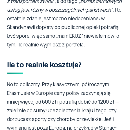
z transportem zwłok”
, a do tego
„zakres darmowych
usług jest różny w poszczególnych państwach”
. I to
ostatnie zdanie jest mocno niedoceniane: w
Skandynawii dopłaty do publicznej opieki potrafią
być spore, więc samo „mam EKUZ” niewiele mówi o
tym, ile realnie wyjmiesz z portfela.
Ile to realnie kosztuje?
No to policzmy. Przy klasycznym, półrocznym
Erasmusie w Europie ceny polisy zaczynają się
mniej więcej od 600 zł i potrafią dobić do 1200 zł —
zależnie od sumy ubezpieczenia, kraju i tego, czy
dorzucasz sporty czy choroby przewlekłe. Jeśli
wymiana jest poza Europą, na przykład w Stanach