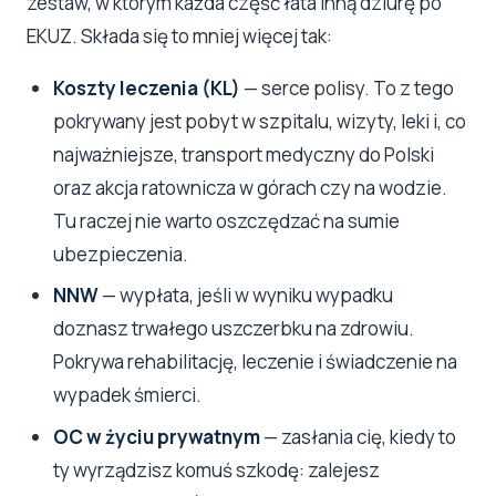
zestaw, w którym każda część łata inną dziurę po
EKUZ. Składa się to mniej więcej tak:
Koszty leczenia (KL)
— serce polisy. To z tego
pokrywany jest pobyt w szpitalu, wizyty, leki i, co
najważniejsze, transport medyczny do Polski
oraz akcja ratownicza w górach czy na wodzie.
Tu raczej nie warto oszczędzać na sumie
ubezpieczenia.
NNW
— wypłata, jeśli w wyniku wypadku
doznasz trwałego uszczerbku na zdrowiu.
Pokrywa rehabilitację, leczenie i świadczenie na
wypadek śmierci.
OC w życiu prywatnym
— zasłania cię, kiedy to
ty wyrządzisz komuś szkodę: zalejesz