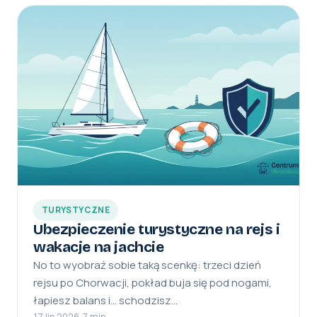
TURYSTYCZNE
Ubezpieczenie turystyczne na rejs i
wakacje na jachcie
No to wyobraź sobie taką scenkę: trzeci dzień
rejsu po Chorwacji, pokład buja się pod nogami,
łapiesz balans i… schodzisz…
17 lip 2026
·
7 min