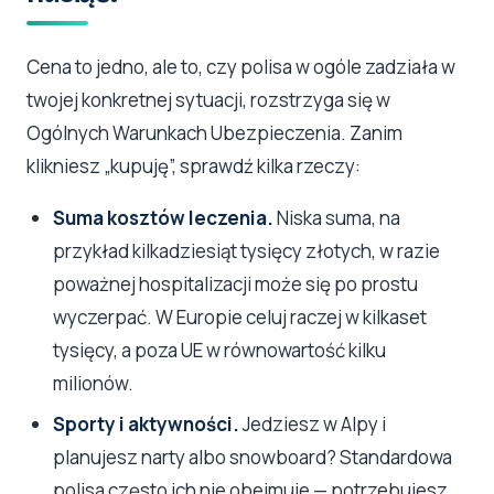
Cena to jedno, ale to, czy polisa w ogóle zadziała w
twojej konkretnej sytuacji, rozstrzyga się w
Ogólnych Warunkach Ubezpieczenia. Zanim
klikniesz „kupuję”, sprawdź kilka rzeczy:
Suma kosztów leczenia.
Niska suma, na
przykład kilkadziesiąt tysięcy złotych, w razie
poważnej hospitalizacji może się po prostu
wyczerpać. W Europie celuj raczej w kilkaset
tysięcy, a poza UE w równowartość kilku
milionów.
Sporty i aktywności.
Jedziesz w Alpy i
planujesz narty albo snowboard? Standardowa
polisa często ich nie obejmuje — potrzebujesz