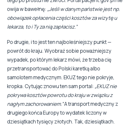
tego po prostu nie zwróci. Portal pacjent.gov.pl nie
owija w bawełnę:
„Jeśli w danym państwie jest np.
obowiązek opłacenia części kosztów za wizytę u
lekarza, to i Ty za nią zapłacisz.”
Po drugie, i to jest ten najboleśniejszy punkt —
powrót do kraju. Wyobraź sobie poważniejszy
wypadek, po którym lekarz mówi, że trzeba cię
przetransportować do Polski karetką albo
samolotem medycznym. EKUZ tego nie pokryje,
kropka. Cytując znowu ten sam portal:
„EKUZ nie
pokrywa kosztów powrotu do kraju w związku z
nagłym zachorowaniem.”
A transport medyczny z
drugiego końca Europy to wydatek liczony w
dziesiątkach tysięcy złotych. Tak, dziesiątkach.