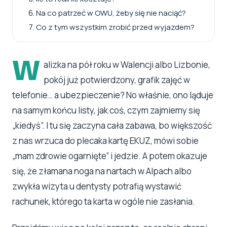
Na co patrzeć w OWU, żeby się nie naciąć?
Co z tym wszystkim zrobić przed wyjazdem?
W
alizka na pół roku w Walencji albo Lizbonie,
pokój już potwierdzony, grafik zajęć w
telefonie… a ubezpieczenie? No właśnie, ono ląduje
na samym końcu listy, jak coś, czym zajmiemy się
„kiedyś”. I tu się zaczyna cała zabawa, bo większość
z nas wrzuca do plecaka kartę EKUZ, mówi sobie
„mam zdrowie ogarnięte” i jedzie. A potem okazuje
się, że złamana noga na nartach w Alpach albo
zwykła wizyta u dentysty potrafią wystawić
rachunek, którego ta karta w ogóle nie zasłania.