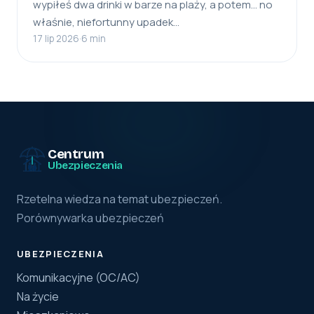
wypiłeś dwa drinki w barze na plaży, a potem… no
właśnie, niefortunny upadek…
17 lip 2026
·
6 min
Centrum
Ubezpieczenia
Rzetelna wiedza na temat ubezpieczeń.
Porównywarka ubezpieczeń
UBEZPIECZENIA
Komunikacyjne (OC/AC)
Na życie