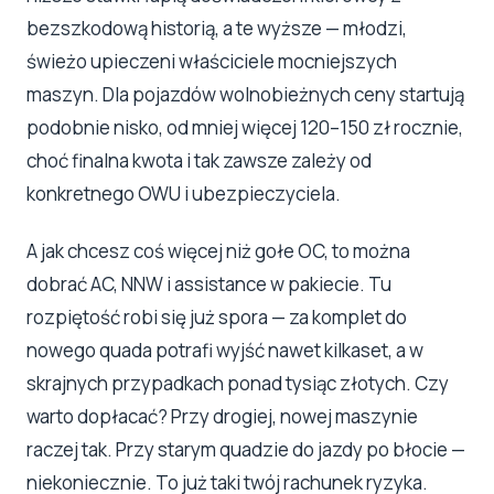
bezszkodową historią, a te wyższe — młodzi,
świeżo upieczeni właściciele mocniejszych
maszyn. Dla pojazdów wolnobieżnych ceny startują
podobnie nisko, od mniej więcej 120–150 zł rocznie,
choć finalna kwota i tak zawsze zależy od
konkretnego OWU i ubezpieczyciela.
A jak chcesz coś więcej niż gołe OC, to można
dobrać AC, NNW i assistance w pakiecie. Tu
rozpiętość robi się już spora — za komplet do
nowego quada potrafi wyjść nawet kilkaset, a w
skrajnych przypadkach ponad tysiąc złotych. Czy
warto dopłacać? Przy drogiej, nowej maszynie
raczej tak. Przy starym quadzie do jazdy po błocie —
niekoniecznie. To już taki twój rachunek ryzyka.