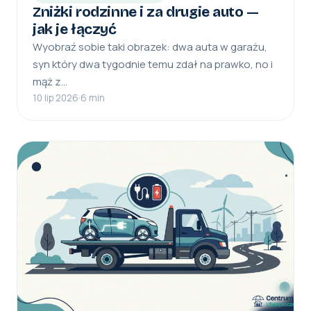
Zniżki rodzinne i za drugie auto —
jak je łączyć
Wyobraź sobie taki obrazek: dwa auta w garażu,
syn który dwa tygodnie temu zdał na prawko, no i
mąż z…
10 lip 2026
·
6 min