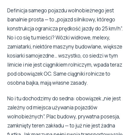
Definicja samego pojazdu wolnobieżnego jest
banalnie prosta — to „pojazd silnikowy, którego
konstrukcja ogranicza prędkość jazdy do 25 km/h”.
No i co się tu mieści? Wózki widłowe, melexy,
zamiatarki, niektóre maszyny budowlane, większe
kosiarki samojezdne… wszystko, co siedzi w tym
limicie i nie jest ciągnikiem rolniczym, wpada teraz
pod obowiązek OC. Same ciągniki rolnicze to
osobna bajka, mają własne zasady.
No i tu dochodzimy do sedna: obowiązek „nie jest
zależny od miejsca używania pojazdów
wolnobieżnych”. Plac budowy, prywatna posesja,
zamknięty teren zakładu — to już nie jest żadna
furtka. Jak maszyna pełni swoją transportową rolę,