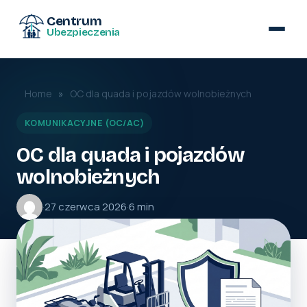
Centrum
Ubezpieczenia
Home
»
OC dla quada i pojazdów wolnobieżnych
KOMUNIKACYJNE (OC/AC)
OC dla quada i pojazdów
wolnobieżnych
·
27 czerwca 2026
·
6 min