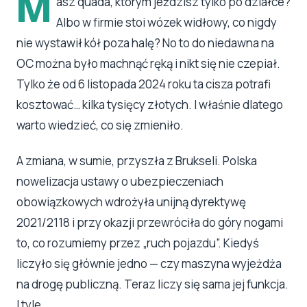
M
asz quada, którym jeździsz tylko po działce?
Albo w firmie stoi wózek widłowy, co nigdy
nie wystawił kół poza halę? No to do niedawna na
OC można było machnąć ręką i nikt się nie czepiał.
Tylko że od 6 listopada 2024 roku ta cisza potrafi
kosztować… kilka tysięcy złotych. I właśnie dlatego
warto wiedzieć, co się zmieniło.
A zmiana, w sumie, przyszła z Brukseli. Polska
nowelizacja ustawy o ubezpieczeniach
obowiązkowych wdrożyła unijną dyrektywę
2021/2118 i przy okazji przewróciła do góry nogami
to, co rozumiemy przez „ruch pojazdu”. Kiedyś
liczyło się głównie jedno — czy maszyna wyjeżdża
na drogę publiczną. Teraz liczy się sama jej funkcja.
I tyle.