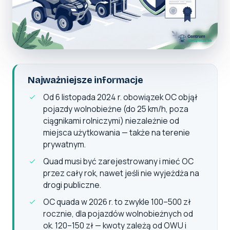
Najważniejsze informacje
Od 6 listopada 2024 r. obowiązek OC objął
pojazdy wolnobieżne (do 25 km/h, poza
ciągnikami rolniczymi) niezależnie od
miejsca użytkowania — także na terenie
prywatnym.
Quad musi być zarejestrowany i mieć OC
przez cały rok, nawet jeśli nie wyjeżdża na
drogi publiczne.
OC quada w 2026 r. to zwykle 100–500 zł
rocznie, dla pojazdów wolnobieżnych od
ok. 120–150 zł — kwoty zależą od OWU i