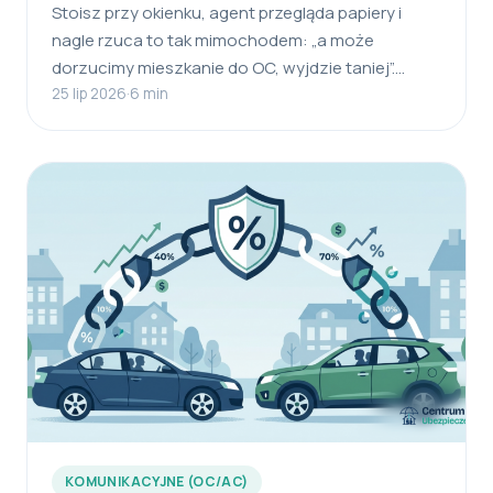
Stoisz przy okienku, agent przegląda papiery i
nagle rzuca to tak mimochodem: „a może
dorzucimy mieszkanie do OC, wyjdzie taniej”.…
25 lip 2026
·
6 min
KOMUNIKACYJNE (OC/AC)