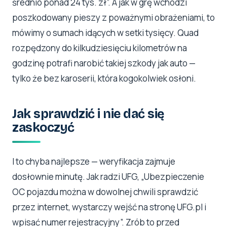
średnio ponad 24 tys. zł”. A jak w grę wchodzi
poszkodowany pieszy z poważnymi obrażeniami, to
mówimy o sumach idących w setki tysięcy. Quad
rozpędzony do kilkudziesięciu kilometrów na
godzinę potrafi narobić takiej szkody jak auto —
tylko że bez karoserii, która kogokolwiek osłoni.
Jak sprawdzić i nie dać się
zaskoczyć
I to chyba najlepsze — weryfikacja zajmuje
dosłownie minutę. Jak radzi UFG, „Ubezpieczenie
OC pojazdu można w dowolnej chwili sprawdzić
przez internet, wystarczy wejść na stronę UFG.pl i
wpisać numer rejestracyjny”. Zrób to przed