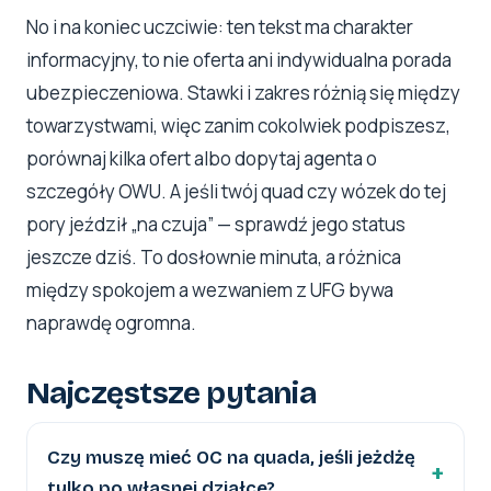
No i na koniec uczciwie: ten tekst ma charakter
informacyjny, to nie oferta ani indywidualna porada
ubezpieczeniowa. Stawki i zakres różnią się między
towarzystwami, więc zanim cokolwiek podpiszesz,
porównaj kilka ofert albo dopytaj agenta o
szczegóły OWU. A jeśli twój quad czy wózek do tej
pory jeździł „na czuja” — sprawdź jego status
jeszcze dziś. To dosłownie minuta, a różnica
między spokojem a wezwaniem z UFG bywa
naprawdę ogromna.
Najczęstsze pytania
Czy muszę mieć OC na quada, jeśli jeżdżę
tylko po własnej działce?