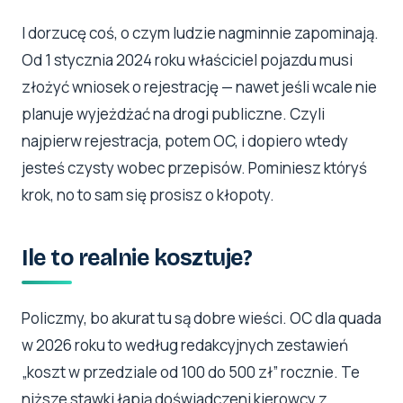
I dorzucę coś, o czym ludzie nagminnie zapominają.
Od 1 stycznia 2024 roku właściciel pojazdu musi
złożyć wniosek o rejestrację — nawet jeśli wcale nie
planuje wyjeżdżać na drogi publiczne. Czyli
najpierw rejestracja, potem OC, i dopiero wtedy
jesteś czysty wobec przepisów. Pominiesz któryś
krok, no to sam się prosisz o kłopoty.
Ile to realnie kosztuje?
Policzmy, bo akurat tu są dobre wieści. OC dla quada
w 2026 roku to według redakcyjnych zestawień
„koszt w przedziale od 100 do 500 zł” rocznie. Te
niższe stawki łapią doświadczeni kierowcy z