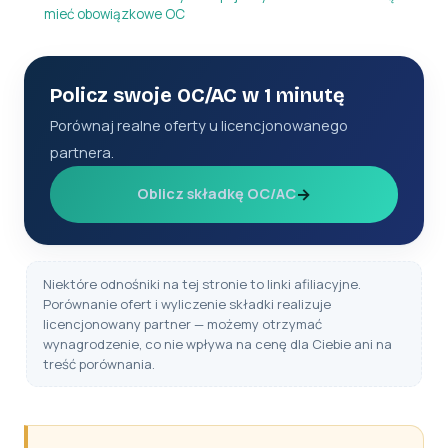
mieć obowiązkowe OC
Policz swoje OC/AC w 1 minutę
Porównaj realne oferty u licencjonowanego
partnera.
→
Oblicz składkę OC/AC
Niektóre odnośniki na tej stronie to linki afiliacyjne.
Porównanie ofert i wyliczenie składki realizuje
licencjonowany partner — możemy otrzymać
wynagrodzenie, co nie wpływa na cenę dla Ciebie ani na
treść porównania.