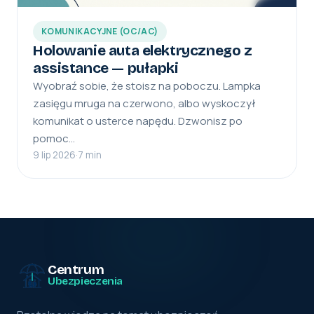
KOMUNIKACYJNE (OC/AC)
Holowanie auta elektrycznego z
assistance — pułapki
Wyobraź sobie, że stoisz na poboczu. Lampka
zasięgu mruga na czerwono, albo wyskoczył
komunikat o usterce napędu. Dzwonisz po
pomoc…
9 lip 2026
·
7 min
Centrum
Ubezpieczenia