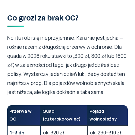
Co grozi za brak OC?
No i tu robi się nieprzyjemnie. Kara nie jest jedna —
rośnie razem z długością przerwy w ochronie. Dla
quada w 2026 roku stawki to „320 zł, 800 zł lub 1600
zł”, w zależności od tego, jak długo jeździłeś bez
polisy. Wystarczy jeden dzień luki, żeby dostać ten
najniższy próg. Dla pojazdów wolnobieżnych skala
jest niższa, ale logika dokładnie taka sama.
Przerwa w
Quad
Pojazd
OC
(czterokołowiec)
wolnobieżny
1–3 dni
ok. 320 zł
ok. 290–310 zł