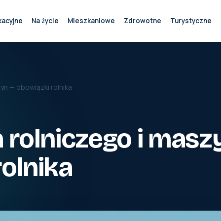
kacyjne
Na życie
Mieszkaniowe
Zdrowotne
Turystyczne
yn — obowiązki rolnika
 rolniczego i masz
olnika