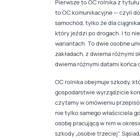
Pierwsze to OC rolnika z tytuł
to OC komunikacyjne — czyli do
samochód, tylko że dla ciągnika
który jeździ po drogach. I to ni
wariantach. To dwie osobne um
zakładach, z dwiema różnymi sk
dwiema różnymi datami końca 
OC rolnika obejmuje szkody, któ
gospodarstwie wyrządzicie kom
czytamy w omówieniu przepisów n
nie tylko samego właściciela g
osobę pracującą w nim w okresie
szkody „osobie trzeciej”. Sąsiad