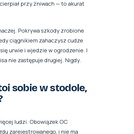
cierpiał przy żniwach — to akurat
inaczej. Pokrywa szkody zrobione
iedy ciągnikiem zahaczysz cudze
się urwie i wjedzie w ogrodzenie. I
isa nie zastępuje drugiej. Nigdy.
toi sobie w stodole,
?
więcej ludzi. Obowiązek OC
du zarejestrowanego, i nie ma