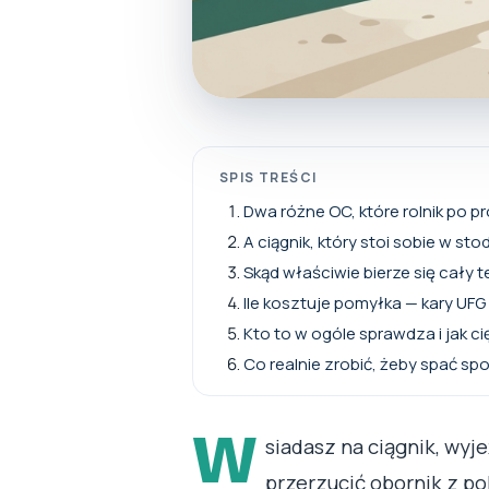
SPIS TREŚCI
Dwa różne OC, które rolnik po p
A ciągnik, który stoi sobie w st
Skąd właściwie bierze się cały 
Ile kosztuje pomyłka — kary UFG
Kto to w ogóle sprawdza i jak ci
Co realnie zrobić, żeby spać sp
W
siadasz na ciągnik, wy
przerzucić obornik z pol