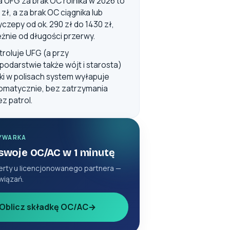
a UFG za brak OC rolnika w 2026 to
zł, a za brak OC ciągnika lub
yczepy od ok. 290 zł do 1430 zł,
eżnie od długości przerwy.
troluje UFG (a przy
podarstwie także wójt i starosta)
uki w polisach system wyłapuje
omatycznie, bez zatrzymania
ez patrol.
YWARKA
 swoje OC/AC w 1 minutę
erty u licencjonowanego partnera —
wiązań.
Oblicz składkę OC/AC
→