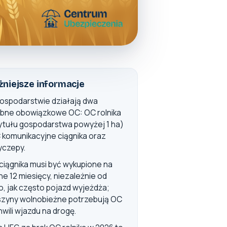
niejsze informacje
ospodarstwie działają dwa
bne obowiązkowe OC: OC rolnika
tytułu gospodarstwa powyżej 1 ha)
C komunikacyjne ciągnika oraz
yczepy.
ciągnika musi być wykupione na
ne 12 miesięcy, niezależnie od
o, jak często pojazd wyjeżdża;
zyny wolnobieżne potrzebują OC
hwili wjazdu na drogę.