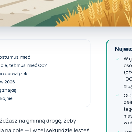
Najważ
rostu musi mieć
W g
odole, też musi mieć OC?
oso
(z 
ten obowiązek
i O
 w 2026
prz
ę znajdą
OC 
okojnie
peł
teg
mas
jeżdżasz na gminną drogę, żeby
w c
a na pole — i w tej sekundzie jesteś