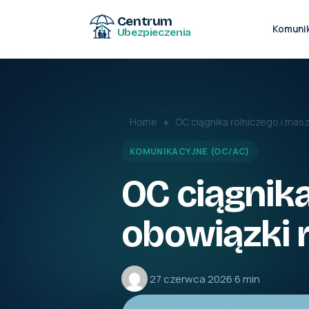
Centrum
Komuni
Ubezpieczenia
Home
»
OC ciągnika rolniczego i masz
KOMUNIKACYJNE (OC/AC)
OC ciągnika
obowiązki r
·
27 czerwca 2026
·
6 min