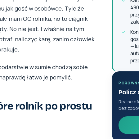
Kar
480 
u jak gość w osobówce. Tyle że
prz
ak: mam OC rolnika, no to ciągnik
zal
ty. No nie jest. I właśnie na tym
Kon
rafi naliczyć karę, zanim człowiek
gos
— l
brakuje.
aut
prz
spodarstwie w sumie chodzą sobie
aprawdę łatwo je pomylić.
PORÓWN
Policz
Realne of
re rolnik po prostu
bez zobo