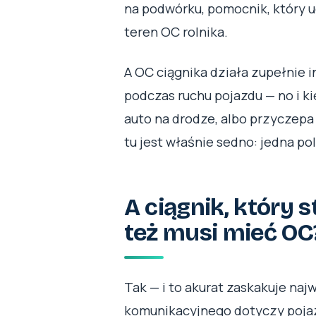
na podwórku, pomocnik, który u
teren OC rolnika.
A OC ciągnika działa zupełnie 
podczas ruchu pojazdu — no i k
auto na drodze, albo przyczepa 
tu jest właśnie sedno: jedna pol
A ciągnik, który s
też musi mieć OC
Tak — i to akurat zaskakuje naj
komunikacyjnego dotyczy pojaz