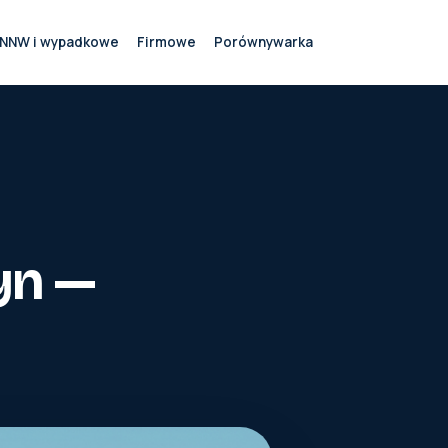
NNW i wypadkowe
Firmowe
Porównywarka
yn —