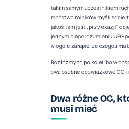
takim samym uczestnikiem ruch
mnóstwo rolników myśli sobie t
jakoś tam jest „przy okazji” obję
jednym nieporozumieniu UFG pot
w ogóle załapie, że czegoś mu 
Rozłóżmy to po kolei, bo w go
dwa osobne obowiązkowe OC i n
Dwa różne OC, któ
musi mieć