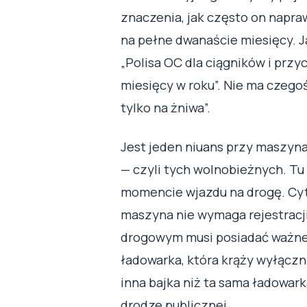
znaczenia, jak często on napra
na pełne dwanaście miesięcy. J
„Polisa OC dla ciągników i przy
miesięcy w roku”. Nie ma czego
tylko na żniwa”.
Jest jeden niuans przy maszyna
— czyli tych wolnobieżnych. Tu
momencie wjazdu na drogę. Cytu
maszyna nie wymaga rejestracji
drogowym musi posiadać ważne 
ładowarka, która krąży wyłączn
inna bajka niż ta sama ładowar
drodze publicznej.