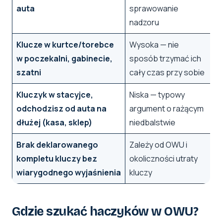
auta
sprawowanie
nadzoru
Klucze w kurtce/torebce
Wysoka — nie
w poczekalni, gabinecie,
sposób trzymać ich
szatni
cały czas przy sobie
Kluczyk w stacyjce,
Niska — typowy
odchodzisz od auta na
argument o rażącym
dłużej (kasa, sklep)
niedbalstwie
Brak deklarowanego
Zależy od OWU i
kompletu kluczy bez
okoliczności utraty
wiarygodnego wyjaśnienia
kluczy
Gdzie szukać haczyków w OWU?