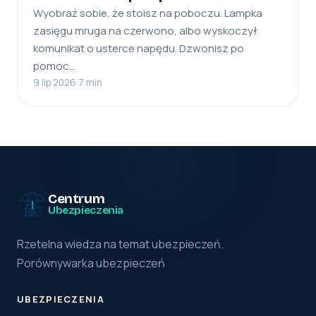
Wyobraź sobie, że stoisz na poboczu. Lampka
zasięgu mruga na czerwono, albo wyskoczył
komunikat o usterce napędu. Dzwonisz po
pomoc…
9 lip 2026
·
7 min
Centrum
Ubezpieczenia
Rzetelna wiedza na temat ubezpieczeń.
Porównywarka ubezpieczeń
UBEZPIECZENIA