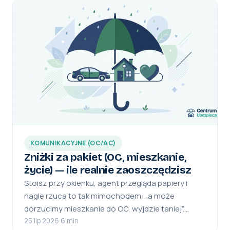
KOMUNIKACYJNE (OC/AC)
Zniżki za pakiet (OC, mieszkanie,
życie) — ile realnie zaoszczędzisz
Stoisz przy okienku, agent przegląda papiery i
nagle rzuca to tak mimochodem: „a może
dorzucimy mieszkanie do OC, wyjdzie taniej”.…
25 lip 2026
·
6 min