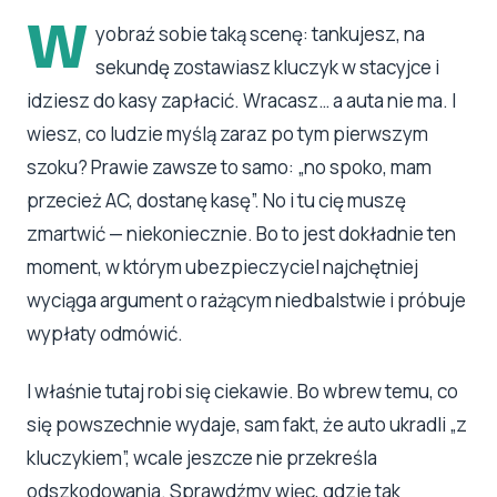
W
yobraź sobie taką scenę: tankujesz, na
sekundę zostawiasz kluczyk w stacyjce i
idziesz do kasy zapłacić. Wracasz… a auta nie ma. I
wiesz, co ludzie myślą zaraz po tym pierwszym
szoku? Prawie zawsze to samo: „no spoko, mam
przecież AC, dostanę kasę”. No i tu cię muszę
zmartwić — niekoniecznie. Bo to jest dokładnie ten
moment, w którym ubezpieczyciel najchętniej
wyciąga argument o rażącym niedbalstwie i próbuje
wypłaty odmówić.
I właśnie tutaj robi się ciekawie. Bo wbrew temu, co
się powszechnie wydaje, sam fakt, że auto ukradli „z
kluczykiem”, wcale jeszcze nie przekreśla
odszkodowania. Sprawdźmy więc, gdzie tak