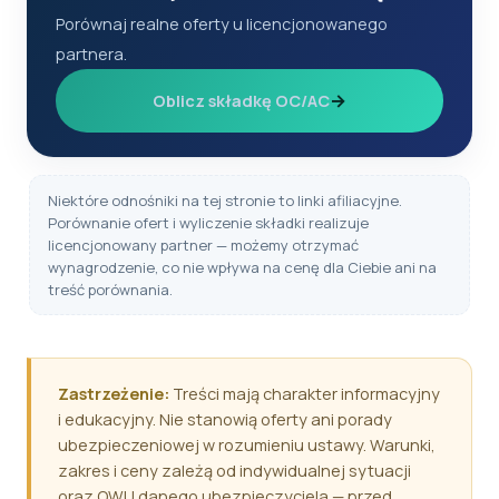
Porównaj realne oferty u licencjonowanego
partnera.
→
Oblicz składkę OC/AC
Niektóre odnośniki na tej stronie to linki afiliacyjne.
Porównanie ofert i wyliczenie składki realizuje
licencjonowany partner — możemy otrzymać
wynagrodzenie, co nie wpływa na cenę dla Ciebie ani na
treść porównania.
Zastrzeżenie:
Treści mają charakter informacyjny
i edukacyjny. Nie stanowią oferty ani porady
ubezpieczeniowej w rozumieniu ustawy. Warunki,
zakres i ceny zależą od indywidualnej sytuacji
oraz OWU danego ubezpieczyciela — przed