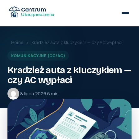
Centrum
Ubezpieczenia
Home
»
Kradzież auta z kluczykiem — czy AC wypłaci
KOMUNIKACYJNE (OC/AC)
Kradzież auta z kluczykiem —
czy AC wypłaci
·
8 lipca 2026
·
6 min