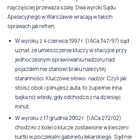
najczęściej przeważa szalę. Dwa wyroki Sądu
Apelacyjnego w Warszawie wracają w takich
sprawach jak refren.
W wyroku z 4 czerwca 1997 r. (I ACa 347/97) sąd
uznał, że umieszczenie kluczy w stacyjce przy
jednoczesnym sprawowaniu nadzoru nad
pojazdem nie stanowi braku należytej
staranności. Kluczowe słowo:
nadzór
. Czyli jak
stoisz obok i pilnujesz auta, to zupełnie inna
bajka niż wtedy, gdy odchodzisz na dziesięć
minut.
W wyroku z 17 grudnia 2002 r. (I ACa 272/02)
chodziło z kolei o klucze zostawione w kieszeni
kurtki w poczekalni gabinetu lekarskiego. Sąd nie