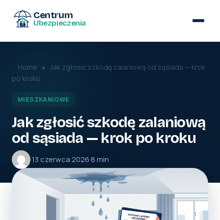
Centrum
Ubezpieczenia
Home
»
Jak zgłosić szkodę zalaniową od sąsiada — krok
po kroku
MIESZKANIOWE
Jak zgłosić szkodę zalaniową
od sąsiada — krok po kroku
·
13 czerwca 2026
·
8 min