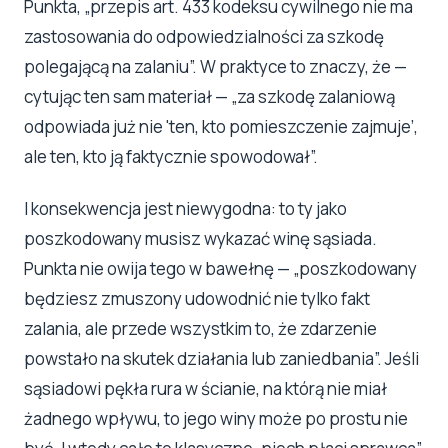
Punkta, „przepis art. 433 kodeksu cywilnego nie ma
zastosowania do odpowiedzialności za szkodę
polegającą na zalaniu”. W praktyce to znaczy, że —
cytując ten sam materiał — „za szkodę zalaniową
odpowiada już nie 'ten, kto pomieszczenie zajmuje’,
ale ten, kto ją faktycznie spowodował”.
I konsekwencja jest niewygodna: to ty jako
poszkodowany musisz wykazać winę sąsiada.
Punkta nie owija tego w bawełnę — „poszkodowany
będziesz zmuszony udowodnić nie tylko fakt
zalania, ale przede wszystkim to, że zdarzenie
powstało na skutek działania lub zaniedbania”. Jeśli
sąsiadowi pękła rura w ścianie, na którą nie miał
żadnego wpływu, to jego winy może po prostu nie