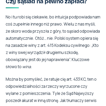
Czy sąsiad na pewno zapłaci?
No i tu robi się ciekawie, bo intuicja podpowiada nam
coś zupełnie innego niż prawo. Wielu z nas myśli,
że skoro woda przyszła z góry, to sąsiad odpowiada
automatycznie. Otóż… nie. Polski system opiera się
na zasadzie winy z art. 415 Kodeksu cywilnego: „Kto
z winy swej wyrządził drugiemu szkodę,
obowiązany jest do jej naprawienia”. Kluczowe
słowo to
wina
.
Można by pomyśleć, że ratuje cię art. 433 KC, ten o
odpowiedzialności za rzeczy wyrzucone czy
wylane z pomieszczenia. Tyle że Sąd Najwyższy
poszedł akurat w inną stronę. Jak tłumaczy serwis