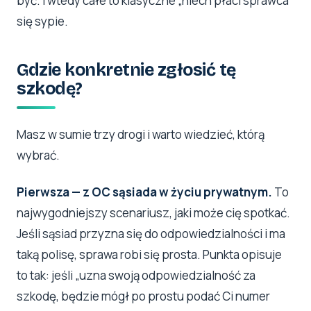
być. I wtedy całe to klasyczne „niech płaci sprawca”
się sypie.
Gdzie konkretnie zgłosić tę
szkodę?
Masz w sumie trzy drogi i warto wiedzieć, którą
wybrać.
Pierwsza — z OC sąsiada w życiu prywatnym.
To
najwygodniejszy scenariusz, jaki może cię spotkać.
Jeśli sąsiad przyzna się do odpowiedzialności i ma
taką polisę, sprawa robi się prosta. Punkta opisuje
to tak: jeśli „uzna swoją odpowiedzialność za
szkodę, będzie mógł po prostu podać Ci numer