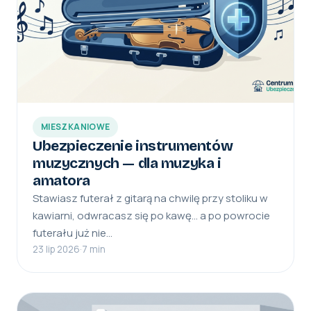
MIESZKANIOWE
Ubezpieczenie instrumentów
muzycznych — dla muzyka i
amatora
Stawiasz futerał z gitarą na chwilę przy stoliku w
kawiarni, odwracasz się po kawę… a po powrocie
futerału już nie…
23 lip 2026
·
7 min