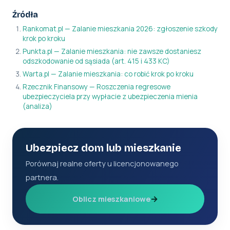
Źródła
Rankomat.pl — Zalanie mieszkania 2026: zgłoszenie szkody
krok po kroku
Punkta.pl — Zalanie mieszkania: nie zawsze dostaniesz
odszkodowanie od sąsiada (art. 415 i 433 KC)
Warta.pl — Zalanie mieszkania: co robić krok po kroku
Rzecznik Finansowy — Roszczenia regresowe
ubezpieczyciela przy wypłacie z ubezpieczenia mienia
(analiza)
Ubezpiecz dom lub mieszkanie
Porównaj realne oferty u licencjonowanego
partnera.
→
Oblicz mieszkaniowe