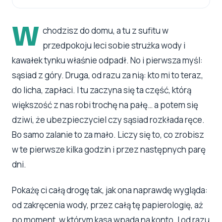
W
chodzisz do domu, a tu z sufitu w
przedpokoju leci sobie strużka wody i
kawałek tynku właśnie odpadł. No i pierwsza myśl:
sąsiad z góry. Druga, od razu za nią: kto mi to teraz,
do licha, zapłaci. I tu zaczyna się ta część, którą
większość z nas robi trochę na pałę… a potem się
dziwi, że ubezpieczyciel czy sąsiad rozkłada ręce.
Bo samo zalanie to za mało. Liczy się to, co zrobisz
w te pierwsze kilka godzin i przez następnych parę
dni.
Pokażę ci całą drogę tak, jak ona naprawdę wygląda:
od zakręcenia wody, przez całą tę papierologię, aż
po moment, w którym kasa wpada na konto. I od razu