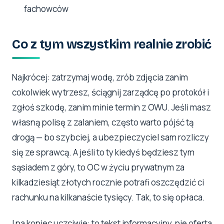
fachowców
Co z tym wszystkim realnie zrobić
Najkrócej: zatrzymaj wodę, zrób zdjęcia zanim
cokolwiek wytrzesz, ściągnij zarządcę po protokół i
zgłoś szkodę, zanim minie termin z OWU. Jeśli masz
własną polisę z zalaniem, często warto pójść tą
drogą — bo szybciej, a ubezpieczyciel sam rozliczy
się ze sprawcą. A jeśli to ty kiedyś będziesz tym
sąsiadem z góry, to OC w życiu prywatnym za
kilkadziesiąt złotych rocznie potrafi oszczędzić ci
rachunku na kilkanaście tysięcy. Tak, to się opłaca.
I na koniec uczciwie: to tekst informacyjny, nie oferta