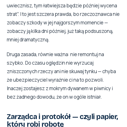
uwiecznisz, tym łatwiejsza będzie później wycena
strat”. I to jest szczera prawda, bo rzeczoznawca nie
zobaczy szkody w jej najgorszym momencie —
zobaczy ją kilka dni później, już taką podsuszoną,
mniej dramatyczną.
Druga zasada, równie ważna: nie remontuj na
szybko. Do czasu oględzin nie wyrzucaj
zniszczonych rzeczy ani nie skuwaj tynku — chyba
że ubezpieczyciel wyraźnie ci na to pozwoli.
Inaczej zostajesz z mokrym dywanem w piwnicy i
bez żadnego dowodu, że on w ogóle istniał.
Zarządca i protokół — czyli papier,
który robi robotę