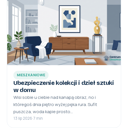
MIESZKANIOWE
Ubezpieczenie kolekcji i dzieł sztuki
w domu
Wisi sobie u ciebie nad kanapą obraz, no i
któregoś dnia piętro wyżej pęka rura. Sufit
puszcza, woda kapie prosto…
13 lip 2026
·
7 min