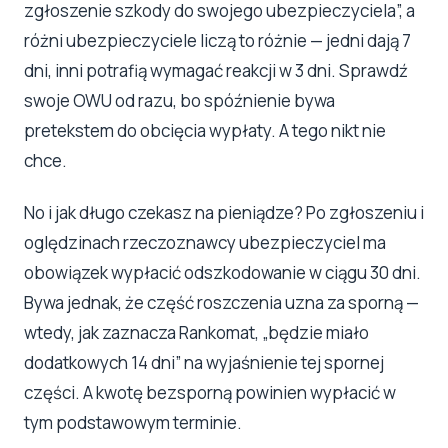
zgłoszenie szkody do swojego ubezpieczyciela”, a
różni ubezpieczyciele liczą to różnie — jedni dają 7
dni, inni potrafią wymagać reakcji w 3 dni. Sprawdź
swoje OWU od razu, bo spóźnienie bywa
pretekstem do obcięcia wypłaty. A tego nikt nie
chce.
No i jak długo czekasz na pieniądze? Po zgłoszeniu i
oględzinach rzeczoznawcy ubezpieczyciel ma
obowiązek wypłacić odszkodowanie w ciągu 30 dni.
Bywa jednak, że część roszczenia uzna za sporną —
wtedy, jak zaznacza Rankomat, „będzie miało
dodatkowych 14 dni” na wyjaśnienie tej spornej
części. A kwotę bezsporną powinien wypłacić w
tym podstawowym terminie.